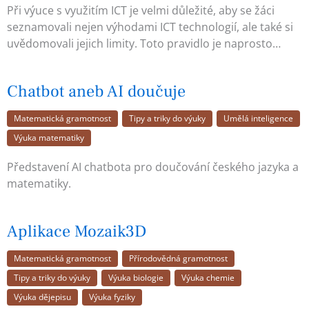
Při výuce s využitím ICT je velmi důležité, aby se žáci
seznamovali nejen výhodami ICT technologií, ale také si
uvědomovali jejich limity. Toto pravidlo je naprosto…
Chatbot aneb AI doučuje
Matematická gramotnost
Tipy a triky do výuky
Umělá inteligence
Výuka matematiky
Představení AI chatbota pro doučování českého jazyka a
matematiky.
Aplikace Mozaik3D
Matematická gramotnost
Přírodovědná gramotnost
Tipy a triky do výuky
Výuka biologie
Výuka chemie
Výuka dějepisu
Výuka fyziky