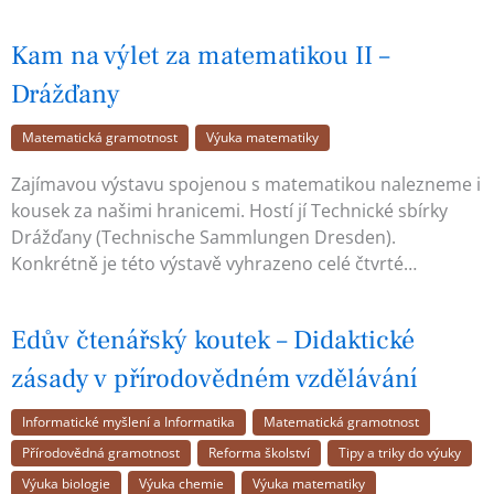
Kam na výlet za matematikou II –
Drážďany
Matematická gramotnost
Výuka matematiky
Zajímavou výstavu spojenou s matematikou nalezneme i
kousek za našimi hranicemi. Hostí jí Technické sbírky
Drážďany (Technische Sammlungen Dresden).
Konkrétně je této výstavě vyhrazeno celé čtvrté…
Edův čtenářský koutek – Didaktické
zásady v přírodovědném vzdělávání
Informatické myšlení a Informatika
Matematická gramotnost
Přírodovědná gramotnost
Reforma školství
Tipy a triky do výuky
Výuka biologie
Výuka chemie
Výuka matematiky