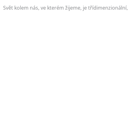
Svět kolem nás, ve kterém žijeme, je třídimenzionální,
prostorový. Zaznamenat prostor do obrázku v učebnici
či prezentaci je velmi obtížné. Mnoho žáků může a má
problém…
Mediální výchova aneb jsme obklopeni
informacemi
Přírodovědná gramotnost
Výuka biologie
V dřívějších dobách byla škola místem, kde žáci dostávali
nové informace. V současné době jsou informace
dostupné téměř kdekoli. Úloha školy se tím radikálně
mění, nestává se už…
Metrické úlohy v krychli