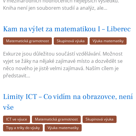
v mezinárodních hodnoceních nejlepších výsledků.
Kniha není jen souborem studií a analýz, ale…
Kam na výlet za matematikou I – Liberec
Matematická gramotnost
Skupinová výuka
Výuka matematiky
Exkurze jsou důležitou součástí vzdělávání. Možnost
vyjet se žáky na nějaké zajímavé místo a dozvědět se
něco nového je jistě velmi zajímavá. Naším cílem je
představit…
Limity ICT – Co vidím na obrazovce, není
vše
ICT ve výuce
Matematická gramotnost
Skupinová výuka
Tipy a triky do výuky
Výuka matematiky