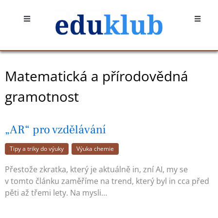
Přeskočit
Open
Open
na
obsah
Matematická a přírodovědná
gramotnost
„AR“ pro vzdělávání
Tipy a triky do výuky
Výuka chemie
Přestože zkratka, který je aktuálně in, zní AI, my se
v tomto článku zaměříme na trend, který byl in cca před
pěti až třemi lety. Na mysli…