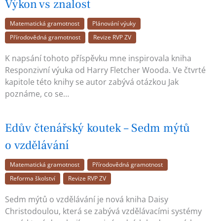
Výkon vs znalost
Matematická gramotnost
Plánování výuky
Přírodovědná gramotnost
Revize RVP ZV
K napsání tohoto příspěvku mne inspirovala kniha
Responzivní výuka od Harry Fletcher Wooda. Ve čtvrté
kapitole této knihy se autor zabývá otázkou Jak
poznáme, co se…
Edův čtenářský koutek – Sedm mýtů
o vzdělávání
Matematická gramotnost
Přírodovědná gramotnost
Reforma školství
Revize RVP ZV
Sedm mýtů o vzdělávání je nová kniha Daisy
Christodoulou, která se zabývá vzdělávacími systémy