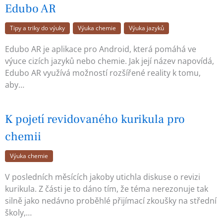
Edubo AR
Tipy a triky do výuky
Výuka chemie
Výuka jazyků
Edubo AR je aplikace pro Android, která pomáhá ve
výuce cizích jazyků nebo chemie. Jak její název napovídá,
Edubo AR využívá možností rozšířené reality k tomu,
aby…
K pojetí revidovaného kurikula pro
chemii
Výuka chemie
V posledních měsících jakoby utichla diskuse o revizi
kurikula. Z části je to dáno tím, že téma nerezonuje tak
silně jako nedávno proběhlé přijímací zkoušky na střední
školy,…