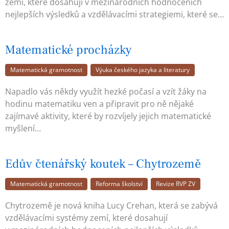
zemí, které dosahují v mezinárodních hodnoceních
nejlepších výsledků a vzdělávacími strategiemi, které se…
Matematické procházky
Matematická gramotnost
Výuka českého jazyka a literatury
Napadlo vás někdy využít hezké počasí a vzít žáky na
hodinu matematiku ven a připravit pro ně nějaké
zajímavé aktivity, které by rozvíjely jejich matematické
myšlení…
Edův čtenářský koutek – Chytrozemě
Matematická gramotnost
Reforma školství
Revize RVP ZV
Chytrozemě je nová kniha Lucy Crehan, která se zabývá
vzdělávacími systémy zemí, které dosahují