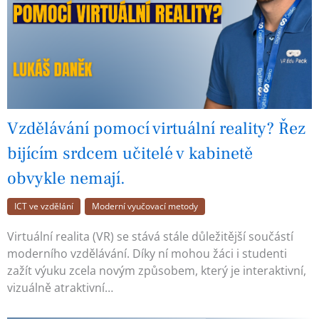
Vzdělávání pomocí virtuální reality? Řez
bijícím srdcem učitelé v kabinetě
obvykle nemají.
ICT ve vzdělání
Moderní vyučovací metody
Virtuální realita (VR) se stává stále důležitější součástí
moderního vzdělávání. Díky ní mohou žáci i studenti
zažít výuku zcela novým způsobem, který je interaktivní,
vizuálně atraktivní…