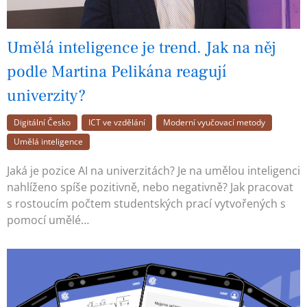
Umělá inteligence je trend. Jak na něj
podle Martina Pelikána reagují
univerzity?
Digitální Česko
ICT ve vzdělání
Moderní vyučovací metody
Umělá inteligence
Jaká je pozice AI na univerzitách? Je na umělou inteligenci
nahlíženo spíše pozitivně, nebo negativně? Jak pracovat
s rostoucím počtem studentských prací vytvořených s
pomocí umělé…