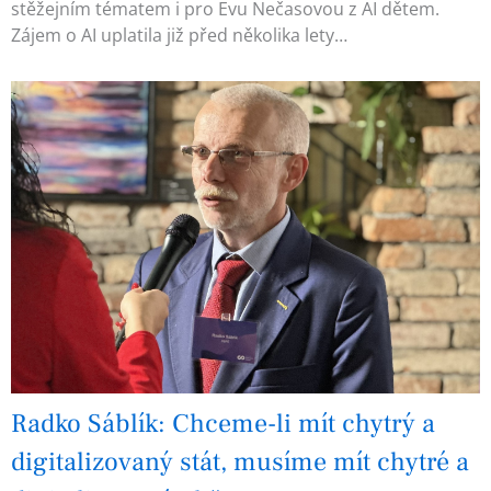
stěžejním tématem i pro Evu Nečasovou z AI dětem.
Zájem o AI uplatila již před několika lety…
Radko Sáblík: Chceme-li mít chytrý a
digitalizovaný stát, musíme mít chytré a