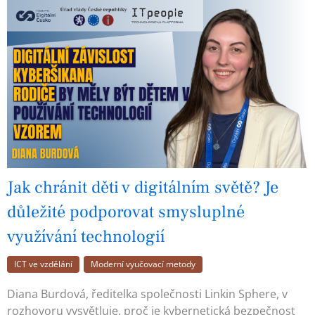
Jak chránit děti v digitálním světě? Je
důležité podporovat smysluplné
využívání technologií
ICT ve vzdělání
Moderní vyučovací metody
Diana Burdová, ředitelka společnosti Linkin Sphere, v
rozhovoru vysvětluje, proč je kybernetická bezpečnost