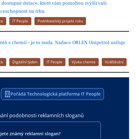
e dostupné dotace, které vám pomohou zvýšit vaši
ceschopnost na trhu.
ce
IT People
Podnikatelský projekt roku
ntů s chemií – je to nuda. Nadace ORLEN Unipetrol usiluje
ce
Digitální týden
IT People
Výuka chemie
Vzdělávání
Pořádá Technologická platforma IT People
ání podobnosti reklamních sloganů
jete známý reklamní slogan?