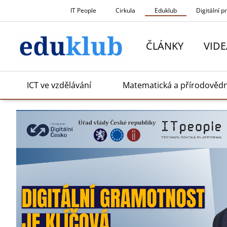
Přeskočit
IT People
Cirkula
Eduklub
Digitální p
na
obsah
ČLÁNKY
VIDE
ICT ve vzdělávání
Matematická a přírodověd