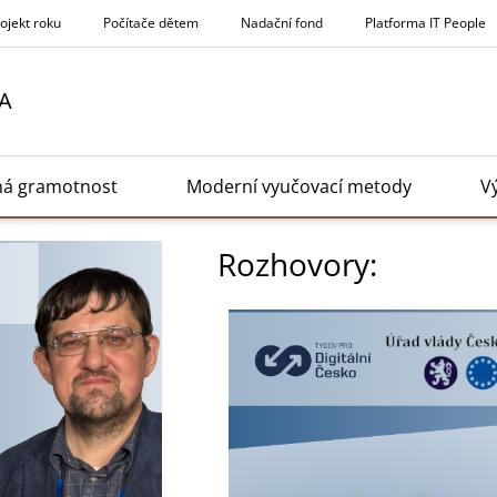
rojekt roku
Počítače dětem
Nadační fond
Platforma IT People
A
ná gramotnost
Moderní vyučovací metody
V
Rozhovory: