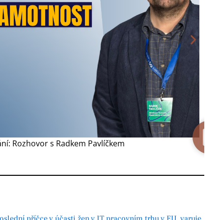
vání: Rozhovor s Radkem Pavlíčkem
Vz
ne
oslední příčce v účasti žen v IT pracovním trhu v EU, varuje