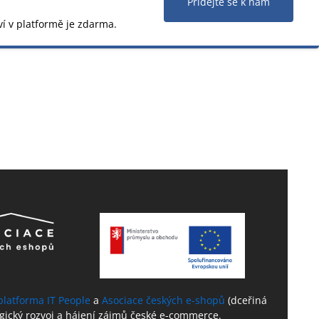
Přidejte se k nám
ví v platformě je zdarma.
platforma IT People
a
Asociace českých e-shopů
(dceřiná
ogický rozvoj a hájení zájmů české e-commerce.