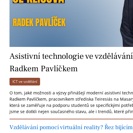
Asistivní technologie ve vzděláván
Radkem Pavlíčkem
ICT ve vzdělání
O tom, jaké možnosti a výzvy přinášejí moderní asistivní techn
Radkem Pavlíčkem, pracovníkem střediska Teiresiás na Masary
která se zaměřuje na podporu studentů se specifickými potře
jsme se dotkli nejen současného stavu, ale i trendů, které při
Vzdělávání pomocí virtuální reality? Řez bijící