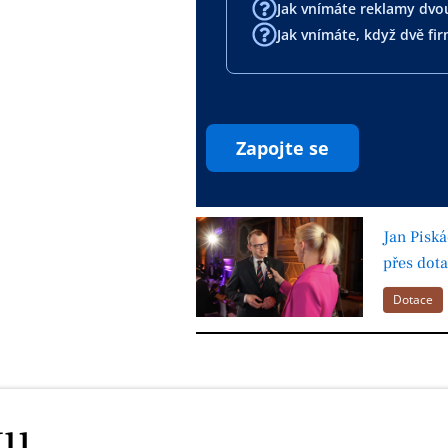
Jak vnímáte reklamy dv
Jak vnímáte, když dvě fi
Zapojte se
Jan Piská
přes dot
Dotace
ku