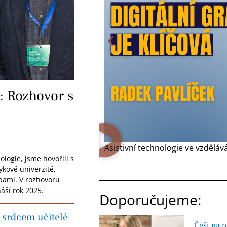
í: Rozhovor s
Asistivní technologie ve vzdělá
ologie, jsme hovořili s
kově univerzitě,
bami. V rozhovoru
náší rok 2025.
Doporučujeme:
m srdcem učitelé
Češi na p