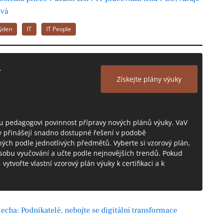
vá
týden
IT
IT People
Y
Získejte plány výuky
mu pedagogovi povinnost přípravy nových plánů výuky. VaV
ty přinášejí snadno dostupné řešení v podobě
ných podle jednotlivých předmětů. Vyberte si vzorový plán,
sobu vyučování a učte podle nejnovějších trendů. Pokud
vytvořte vlastní vzorový plán výuky k certifikaci a k
echa: Podnikatelé, nebojte se digitální transformace