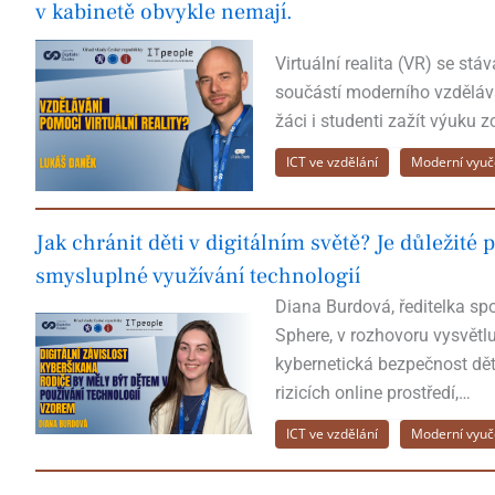
v kabinetě obvykle nemají.
Virtuální realita (VR) se stáv
součástí moderního vzděláv
žáci i studenti zažít výuku
ICT ve vzdělání
Moderní vyuč
Jak chránit děti v digitálním světě? Je důležité
smysluplné využívání technologií
Diana Burdová, ředitelka spo
Sphere, v rozhovoru vysvětluj
kybernetická bezpečnost dětí
rizicích online prostředí,…
ICT ve vzdělání
Moderní vyuč