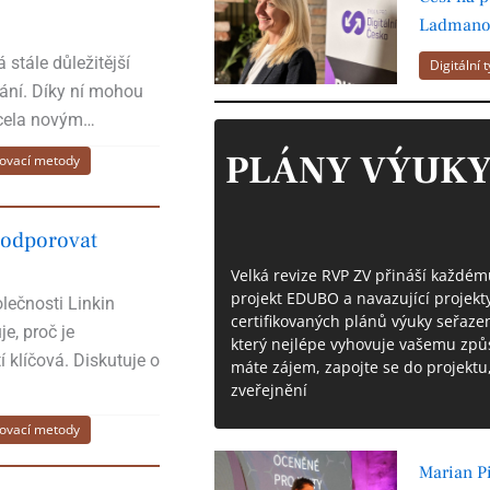
Ladmano
á stále důležitější
Digitální 
ání. Díky ní mohou
 zcela novým…
PLÁNY VÝUK
ovací metody
 podporovat
Velká revize RVP ZV přináší každé
projekt EDUBO a navazující projek
lečnosti Linkin
certifikovaných plánů výuky seřaze
e, proč je
který nejlépe vyhovuje vašemu způ
 klíčová. Diskutuje o
máte zájem, zapojte se do projektu, 
zveřejnění
ovací metody
Marian Pi