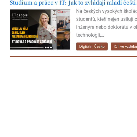
Studium a práce v IT: Jak to zvládají mladí čeští 
Na českých vysokých škol
studentů, kteří nejen usilují o
inženýra nebo doktorátu v 
technologií,…
Digitální Česko
ICT ve vzdělá