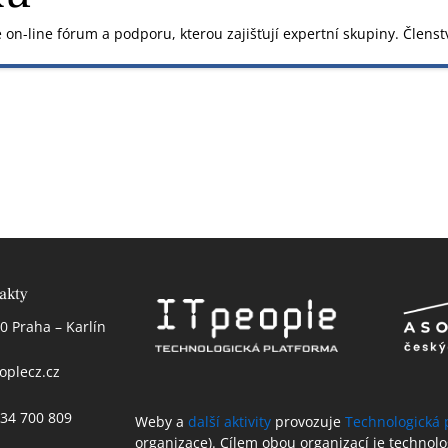
on-line fórum a podporu, kterou zajišťují expertní skupiny. Členst
akty
0 Praha – Karlín
oplecz.cz
 234 700 809
Weby a
další aktivity
provozuje
Technologická 
organizace). Cílem obou organizací je technol