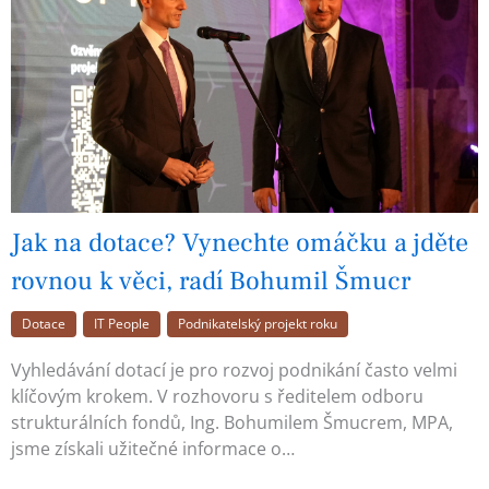
Jak na dotace? Vynechte omáčku a jděte
rovnou k věci, radí Bohumil Šmucr
Dotace
IT People
Podnikatelský projekt roku
Vyhledávání dotací je pro rozvoj podnikání často velmi
klíčovým krokem. V rozhovoru s ředitelem odboru
strukturálních fondů, Ing. Bohumilem Šmucrem, MPA,
jsme získali užitečné informace o…