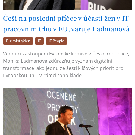
Češi na poslední příčce v účasti žen v IT
pracovním trhu v EU, varuje Ladmanová
Digitální týden
IT
IT People
Vedoucí zastoupení Evropské komise v České republice,
Monika Ladmanová zdůrazňuje význam digitální
transformace jako jednu ze šesti klíčových priorit pro
Evropskou unii. V rámci toho klade…