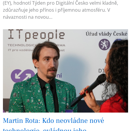
(EY), hodnotí Týden pro Digitální Česko velmi kladně,
zdůrazňuje jeho přínos i příjemnou atmosféru. V
návaznosti na novou…
Martin Rota: Kdo neovládne nové
technologie, ovládnou jeho