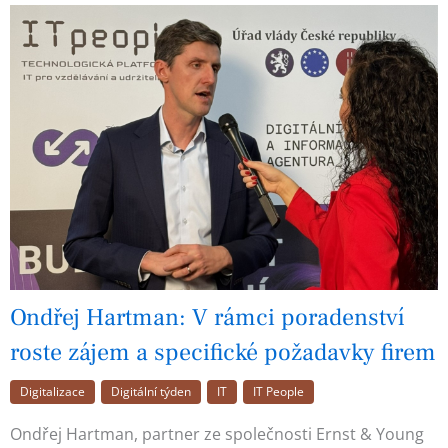
Ondřej Hartman: V rámci poradenství
roste zájem a specifické požadavky firem
Digitalizace
Digitální týden
IT
IT People
Ondřej Hartman, partner ze společnosti Ernst & Young