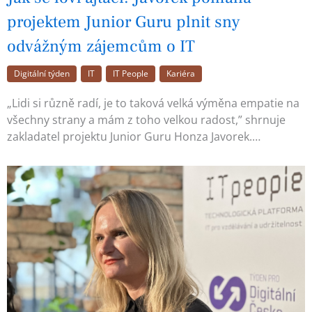
projektem Junior Guru plnit sny
odvážným zájemcům o IT
Digitální týden
IT
IT People
Kariéra
„Lidi si různě radí, je to taková velká výměna empatie na
všechny strany a mám z toho velkou radost,” shrnuje
zakladatel projektu Junior Guru Honza Javorek.…