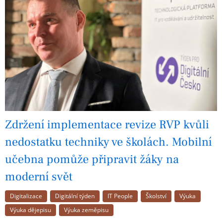
Zdržení implementace revize RVP kvůli
nedostatku techniky ve školách. Mobilní
učebna pomůže připravit žáky na
moderní svět
Digitalizace
Digitální týden
IT People
Školství
Výuka
Výuka dějepisu
Výuka zeměpisu