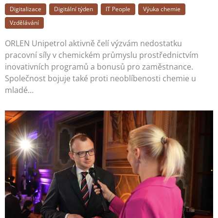
Digitalizace
Digitální týden
IT People
Výuka chemie
Vzdělávání
ORLEN Unipetrol aktivně čelí výzvám nedostatku
pracovní síly v chemickém průmyslu prostřednictvím
inovativních programů a bonusů pro zaměstnance.
Společnost bojuje také proti neoblíbenosti chemie u
mladé…