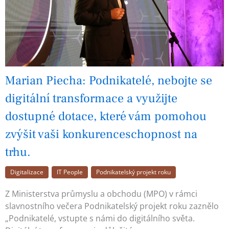
Marian Piecha: Podnikatelé, nebojte se
digitální transformace a využijte
dostupné dotace, které vám pomohou
zvýšit vaši konkurenceschopnost na
trhu.
Digitalizace
IT People
Podnikatelský projekt roku
Z Ministerstva průmyslu a obchodu (MPO) v rámci
slavnostního večera Podnikatelský projekt roku zaznělo
„Podnikatelé, vstupte s námi do digitálního světa.