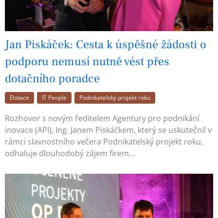
Jan Piskáček: Cesta k úspěšné žádosti o
podporu nemusí nutně vést přes
dotačního poradce
Dotace
IT People
Podnikatelský projekt roku
Rozhovor s novým ředitelem Agentury pro podnikání
inovace (API), Ing. Janem Piskáčkem, který se uskutečnil v
rámci slavnostního večera Podnikatelský projekt roku,
odhaluje dlouhodobý zájem firem…