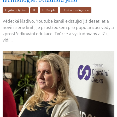
Digitální týden
IT
IT People
Umělá inteligence
Vědecké kladivo, Youtube kanál existující již deset let a
nově i série knih, je prostředkem pro popularizaci vědy a
zprostředkování edukace. Tvůrce a vystudovaný ajťák,
vidí…