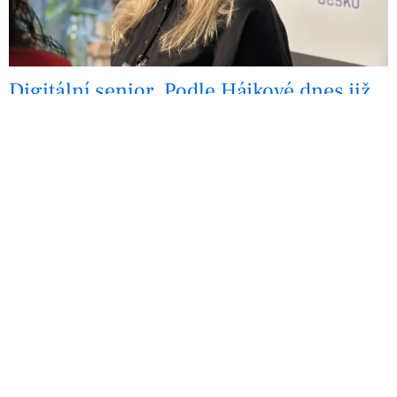
Digitální senior. Podle Hájkové dnes již
není žádnou výjimkou
Digitalizace
Digitální týden
IT People
Vzdělávání
Programová manažerka projektu Digitální odysea Jolana
Hájková pomáhá seniorům k samostatnějšímu pohybu v
online světě tím, že je učí používat chytrý telefon,
ovládat aplikace pro komunikaci…