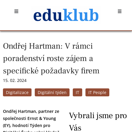
Přeskočit
Open
Open
na
obsah
Ondřej Hartman: V rámci
poradenství roste zájem a
specifické požadavky firem
15. 02. 2024
Digitalizace
Digitální týden
IT
IT People
Ondřej Hartman, partner ze
Vybrali jsme pro
společnosti Ernst & Young
(EY), hodnotí Týden pro
Vás