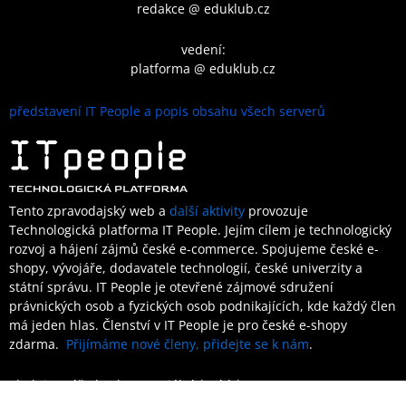
redakce @ eduklub.cz
vedení:
platforma @ eduklub.cz
představení IT People a popis obsahu všech serverů
Tento zpravodajský web a
další aktivity
provozuje
Technologická platforma IT People.
Jejím cílem je technologický
rozvoj a hájení zájmů české e-commerce. Spojujeme české e-
shopy, vývojáře, dodavatele technologií, české univerzity a
státní správu. IT People je otevřené
zájmové sdružení
právnických osob a fyzických osob podnikajících,
kde každý člen
má jeden hlas.
Členství
v IT People je
pro české e-shopy
zdarma.
Přijímáme nové členy, přidejte se k nám
.
Sledujte náš obsah na sociálních sítích: