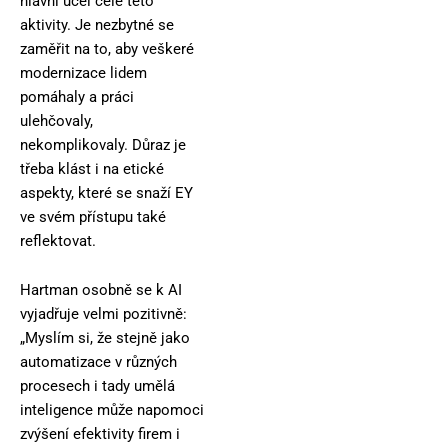
hlavní účel celé této
aktivity. Je nezbytné se
zaměřit na to, aby veškeré
modernizace lidem
pomáhaly a práci
ulehčovaly,
nekomplikovaly. Důraz je
třeba klást i na etické
aspekty, které se snaží EY
ve svém přístupu také
reflektovat.
Hartman osobně se k AI
vyjadřuje velmi pozitivně:
„Myslím si, že stejně jako
automatizace v různých
procesech i tady umělá
inteligence může napomoci
zvýšení efektivity firem i