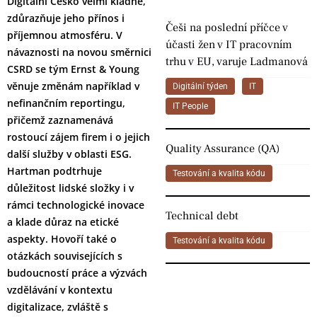
Digitální Česko velmi kladně,
zdůrazňuje jeho přínos i
Češi na poslední příčce v
příjemnou atmosféru. V
účasti žen v IT pracovním
návaznosti na novou směrnici
trhu v EU, varuje Ladmanová
CSRD se tým Ernst & Young
věnuje změnám například v
Digitální týden
IT
nefinančním reportingu,
IT People
přičemž zaznamenává
rostoucí zájem firem i o jejich
Quality Assurance (QA)
další služby v oblasti ESG.
Hartman podtrhuje
Testování a kvalita kódu
důležitost lidské složky i v
rámci technologické inovace
Technical debt
a klade důraz na etické
aspekty. Hovoří také o
Testování a kvalita kódu
otázkách souvisejících s
budoucností práce a výzvách
vzdělávání v kontextu
digitalizace, zvláště s