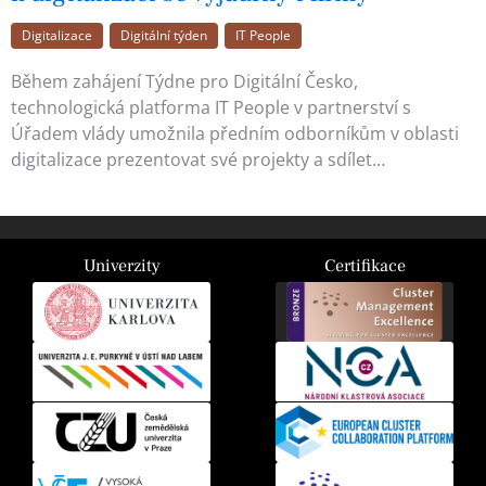
Digitalizace
Digitální týden
IT People
Během zahájení Týdne pro Digitální Česko,
technologická platforma IT People v partnerství s
Úřadem vlády umožnila předním odborníkům v oblasti
digitalizace prezentovat své projekty a sdílet…
Univerzity
Certifikace