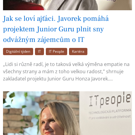
Jak se loví ajťáci. Javorek pomáhá
projektem Junior Guru plnit sny
odvážným zájemcům o IT
Digitální týden
IT
IT People
Kariéra
„Lidi si různě radí, je to taková velká výměna empatie na
všechny strany a mám z toho velkou radost,” shrnuje
zakladatel projektu Junior Guru Honza Javorek.…