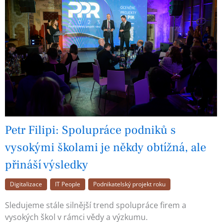
Petr Filipi: Spolupráce podniků s
vysokými školami je někdy obtížná, ale
přináší výsledky
Digitalizace
IT People
Podnikatelský projekt roku
Sledujeme stále silnější trend spolupráce firem a
vysokých škol v rámci vědy a výzkumu.