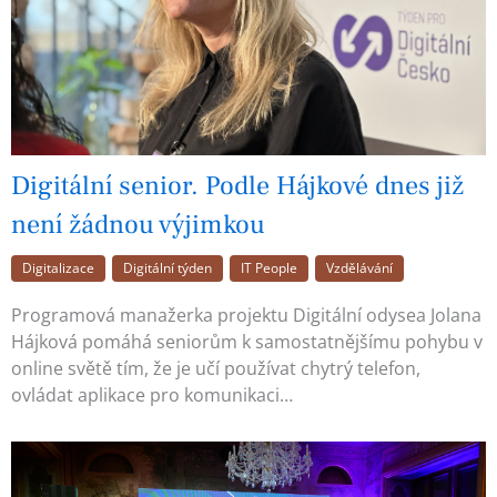
Digitální senior. Podle Hájkové dnes již
není žádnou výjimkou
Digitalizace
Digitální týden
IT People
Vzdělávání
Programová manažerka projektu Digitální odysea Jolana
Hájková pomáhá seniorům k samostatnějšímu pohybu v
online světě tím, že je učí používat chytrý telefon,
ovládat aplikace pro komunikaci…