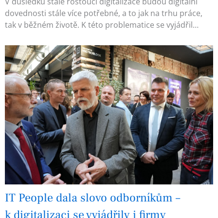
V důsledku stále rostoucí digitalizace budou digitální
dovednosti stále více potřebné, a to jak na trhu práce,
tak v běžném životě. K této problematice se vyjádřil…
IT People dala slovo odborníkům –
k digitalizaci se vyjádřily i firmy