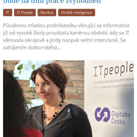
bude na trhu práce zvýhodněn
IT
IT People
Kariéra
Umělá inteligence
Půvabnou mladou podnikatelku věnující se informatice
již od vysoké školy provázela kariérou období, kdy se IT
věnovala okrajově a jindy naopak velmi intenzivně. Se
zahájením doktorského…