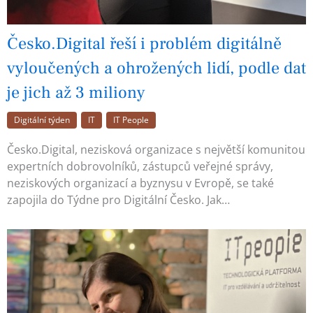
Česko.Digital řeší i problém digitálně
vyloučených a ohrožených lidí, podle dat
je jich až 3 miliony
Digitální týden
IT
IT People
Česko.Digital, nezisková organizace s největší komunitou
expertních dobrovolníků, zástupců veřejné správy,
neziskových organizací a byznysu v Evropě, se také
zapojila do Týdne pro Digitální Česko. Jak…