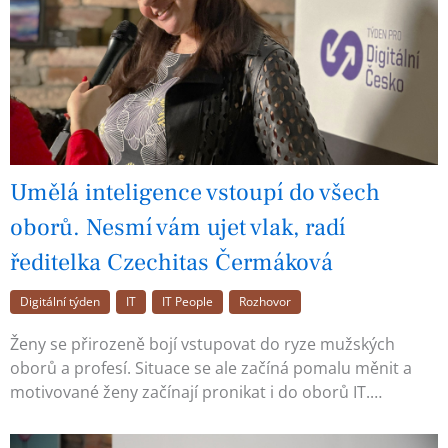
Umělá inteligence vstoupí do všech
oborů. Nesmí vám ujet vlak, radí
ředitelka Czechitas Čermáková
Digitální týden
IT
IT People
Rozhovor
Ženy se přirozeně bojí vstupovat do ryze mužských
oborů a profesí. Situace se ale začíná pomalu měnit a
motivované ženy začínají pronikat i do oborů IT.…