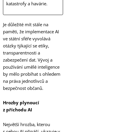
katastrofy a havárie.
Je důležité mít stále na
paměti, že implementace AI
ve státní sféře vyvolává
otázky týkající se etiky,
transparentnosti a
zabezpečení dat. Vývoj a
používání umělé inteligence
by mělo probíhat s ohledem
na práva jednotlivců a
bezpečnost občanů.
Hrozby plynoucí
z příchodu AI
Největší hrozba, kterou
s sebou AI přináší, ukazuje v