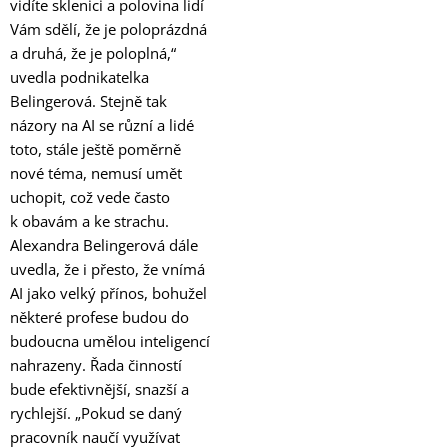
vidíte sklenici a polovina lidí
Vám sdělí, že je poloprázdná
a druhá, že je poloplná,“
uvedla podnikatelka
Belingerová. Stejně tak
názory na AI se různí a lidé
toto, stále ještě poměrně
nové téma, nemusí umět
uchopit, což vede často
k obavám a ke strachu.
Alexandra Belingerová dále
uvedla, že i přesto, že vnímá
AI jako velký přínos, bohužel
některé profese budou do
budoucna umělou inteligencí
nahrazeny. Řada činností
bude efektivnější, snazší a
rychlejší. „Pokud se daný
pracovník naučí využívat