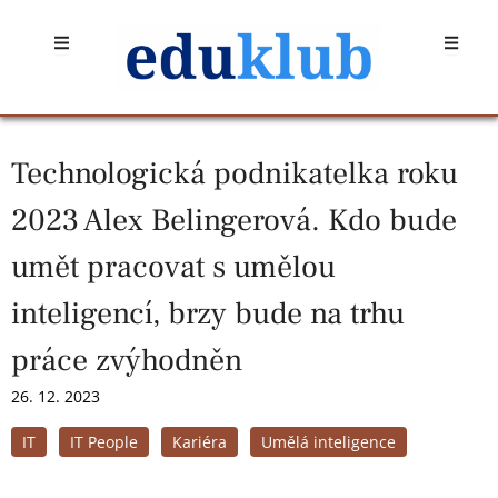
Přeskočit
Open
Open
na
obsah
Technologická podnikatelka roku
2023 Alex Belingerová. Kdo bude
umět pracovat s umělou
inteligencí, brzy bude na trhu
práce zvýhodněn
26. 12. 2023
IT
IT People
Kariéra
Umělá inteligence