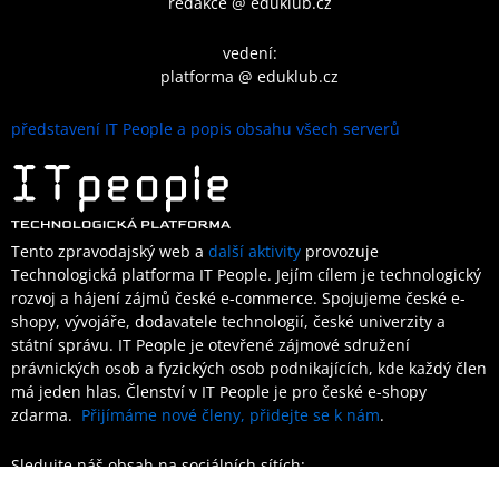
redakce @ eduklub.cz
vedení:
platforma @ eduklub.cz
představení IT People a popis obsahu všech serverů
Tento zpravodajský web a
další aktivity
provozuje
Technologická platforma IT People.
Jejím cílem je technologický
rozvoj a hájení zájmů české e-commerce. Spojujeme české e-
shopy, vývojáře, dodavatele technologií, české univerzity a
státní správu. IT People je otevřené
zájmové sdružení
právnických osob a fyzických osob podnikajících,
kde každý člen
má jeden hlas.
Členství
v IT People je
pro české e-shopy
zdarma.
Přijímáme nové členy, přidejte se k nám
.
Sledujte náš obsah na sociálních sítích: