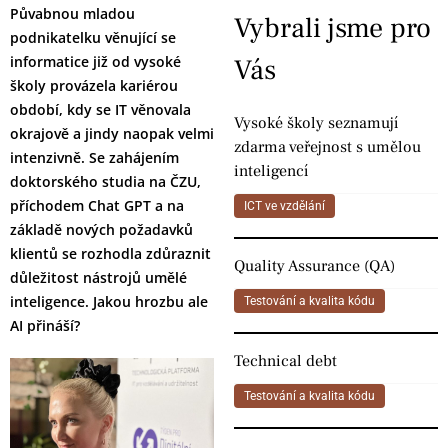
Půvabnou mladou
Vybrali jsme pro
podnikatelku věnující se
informatice již od vysoké
Vás
školy provázela kariérou
období, kdy se IT věnovala
Vysoké školy seznamují
okrajově a jindy naopak velmi
zdarma veřejnost s umělou
intenzivně. Se zahájením
inteligencí
doktorského studia na ČZU,
příchodem Chat GPT a na
ICT ve vzdělání
základě nových požadavků
klientů se rozhodla zdůraznit
Quality Assurance (QA)
důležitost nástrojů umělé
inteligence. Jakou hrozbu ale
Testování a kvalita kódu
AI přináší?
Technical debt
Testování a kvalita kódu