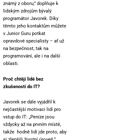
známý z oboru,” doplňuje k
lidským zdrojům bývalý
programátor Javorek. Díky
těmto jeho kontaktům můžete
v Junior Guru potkat
opravdové specialisty – ať už
na bezpečnost, tak na
programování, ale i na další
oblasti.
Proč chtějí lidé bez
zkušeností do IT?
Javorek se dále vyjádřil k
nejčastější motivaci lidí pro
vstup do IT: „Peníze jsou
vždycky až na prvním místě,
takže hodně lidí jde proto, aby
si zlepšili životní úroveň.”