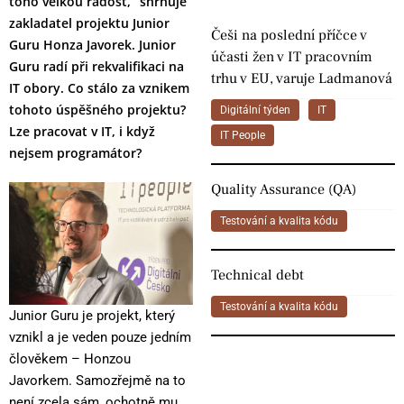
toho velkou radost,” shrnuje
zakladatel projektu Junior
Češi na poslední příčce v
Guru Honza Javorek. Junior
účasti žen v IT pracovním
Guru radí při rekvalifikaci na
trhu v EU, varuje Ladmanová
IT obory. Co stálo za vznikem
tohoto úspěšného projektu?
Digitální týden
IT
Lze pracovat v IT, i když
IT People
nejsem programátor?
Quality Assurance (QA)
Testování a kvalita kódu
Technical debt
Testování a kvalita kódu
Junior Guru je projekt, který
vznikl a je veden pouze jedním
člověkem – Honzou
Javorkem. Samozřejmě na to
není zcela sám, ochotně mu