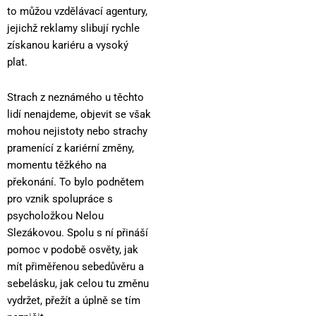
to můžou vzdělávací agentury,
jejichž reklamy slibují rychle
získanou kariéru a vysoký
plat.
Strach z neznámého u těchto
lidí nenajdeme, objevit se však
mohou nejistoty nebo strachy
pramenící z kariérní změny,
momentu těžkého na
překonání. To bylo podnětem
pro vznik spolupráce s
psycholožkou Nelou
Slezákovou. Spolu s ní přináší
pomoc v podobě osvěty, jak
mít přiměřenou sebedůvěru a
sebelásku, jak celou tu změnu
vydržet, přežít a úplně se tím