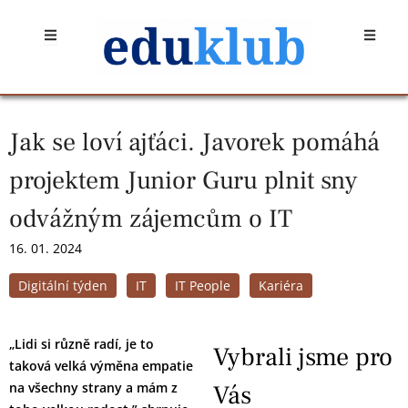
Přeskočit
Open
Open
na
obsah
Jak se loví ajťáci. Javorek pomáhá
projektem Junior Guru plnit sny
odvážným zájemcům o IT
16. 01. 2024
Digitální týden
IT
IT People
Kariéra
„Lidi si různě radí, je to
Vybrali jsme pro
taková velká výměna empatie
na všechny strany a mám z
Vás