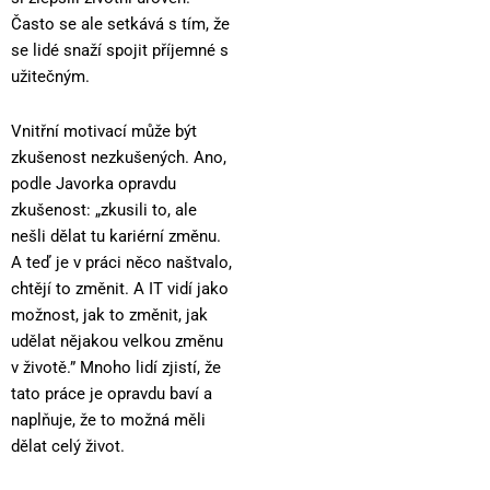
Často se ale setkává s tím, že
se lidé snaží spojit příjemné s
užitečným.
Vnitřní motivací může být
zkušenost nezkušených. Ano,
podle Javorka opravdu
zkušenost: „zkusili to, ale
nešli dělat tu kariérní změnu.
A teď je v práci něco naštvalo,
chtějí to změnit. A IT vidí jako
možnost, jak to změnit, jak
udělat nějakou velkou změnu
v životě.” Mnoho lidí zjistí, že
tato práce je opravdu baví a
naplňuje, že to možná měli
dělat celý život.