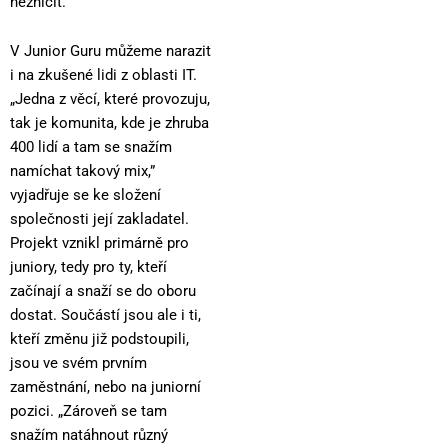
nezničit.
V Junior Guru můžeme narazit
i na zkušené lidi z oblasti IT.
„Jedna z věcí, které provozuju,
tak je komunita, kde je zhruba
400 lidí a tam se snažím
namíchat takový mix,”
vyjadřuje se ke složení
společnosti její zakladatel.
Projekt vznikl primárně pro
juniory, tedy pro ty, kteří
začínají a snaží se do oboru
dostat. Součástí jsou ale i ti,
kteří změnu již podstoupili,
jsou ve svém prvním
zaměstnání, nebo na juniorní
pozici. „Zároveň se tam
snažím natáhnout různý