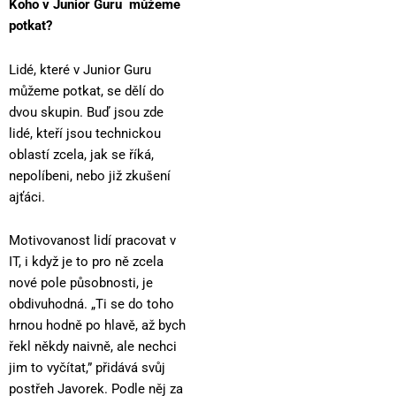
Koho v
Junior
Guru můžeme
potkat?
Lidé, které v Junior Guru
můžeme potkat, se dělí do
dvou skupin. Buď jsou zde
lidé, kteří jsou technickou
oblastí zcela, jak se říká,
nepolíbeni, nebo již zkušení
ajťáci.
Motivovanost lidí pracovat v
IT, i když je to pro ně zcela
nové pole působnosti, je
obdivuhodná. „Ti se do toho
hrnou hodně po hlavě, až bych
řekl někdy naivně, ale nechci
jim to vyčítat,” přidává svůj
postřeh Javorek. Podle něj za