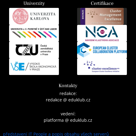
Univerzity
Certifikace
Kontakty
redakce:
redakce @ eduklub.cz
vedení:
platforma @ eduklub.cz
představení IT People a popis obsahu všech serverů