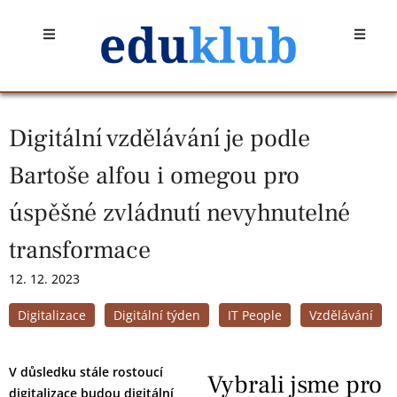
Přeskočit
Open
Open
na
obsah
Digitální vzdělávání je podle
Bartoše alfou i omegou pro
úspěšné zvládnutí nevyhnutelné
transformace
12. 12. 2023
Digitalizace
Digitální týden
IT People
Vzdělávání
V důsledku stále rostoucí
Vybrali jsme pro
digitalizace budou digitální