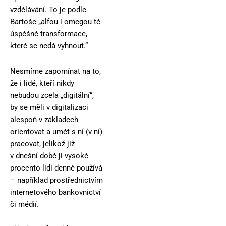
vzdělávání. To je podle
Bartoše „alfou i omegou té
úspěšné transformace,
které se nedá vyhnout.“
Nesmíme zapomínat na to,
že i lidé, kteří nikdy
nebudou zcela „digitální“,
by se měli v digitalizaci
alespoň v základech
orientovat a umět s ní (v ní)
pracovat, jelikož již
v dnešní době ji vysoké
procento lidí denně používá
– například prostřednictvím
internetového bankovnictví
či médií.