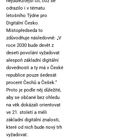
nejdůležitější cíl, což se
odrazilo i v tématu
letošního Týdne pro
Digitální Česko.
Místopředseda to
zdůvodňuje následovně: „V
roce 2030 bude devět z
deseti povolání vyžadovat
alespoň základní digitální
dovednosti a ty má v České
republice pouze šedesát
procent Čechů a Češek.“
Proto je podle něj důležité,
aby se občané bez ohledu
na věk dokázali orientovat
ve 21. století a měli
základní digitální znalosti,
které od nich bude nový trh
vyžadovat.