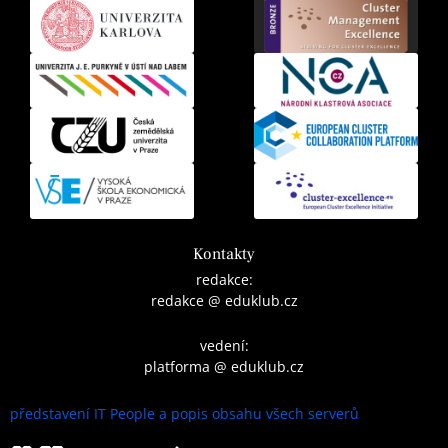
Kontakty
redakce:
redakce @ eduklub.cz
vedení:
platforma @ eduklub.cz
představení IT People a popis obsahu všech serverů