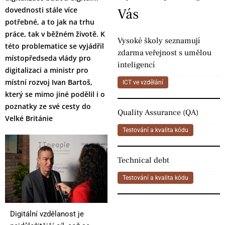
dovednosti stále více
Vás
potřebné, a to jak na trhu
práce, tak v běžném životě. K
Vysoké školy seznamují
této problematice se vyjádřil
zdarma veřejnost s umělou
místopředseda vlády pro
inteligencí
digitalizaci a ministr pro
místní rozvoj Ivan Bartoš,
ICT ve vzdělání
který se mimo jiné podělil i o
poznatky ze své cesty do
Quality Assurance (QA)
Velké Británie
Testování a kvalita kódu
Technical debt
Testování a kvalita kódu
Digitální vzdělanost je