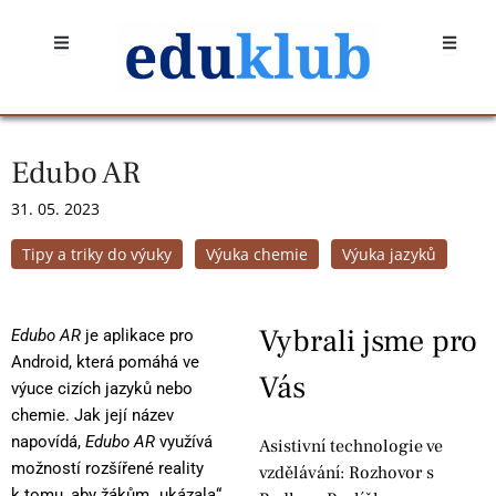
Přeskočit
Open
Open
na
obsah
Edubo AR
31. 05. 2023
Tipy a triky do výuky
Výuka chemie
Výuka jazyků
Vybrali jsme pro
Edubo AR
je aplikace pro
Android, která pomáhá ve
Vás
výuce cizích jazyků nebo
chemie. Jak její název
napovídá,
Edubo AR
využívá
Asistivní technologie ve
možností rozšířené reality
vzdělávání: Rozhovor s
k tomu, aby žákům „ukázala“