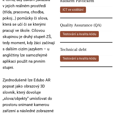
Radkem Pavlíčkem
v jejich reálném prostředí
ICT ve vzdělání
(třída, pracovna, chodba,
pokoj…) pomůcky či slova,
která se učí či se kterými
Quality Assurance (QA)
pracují ve škole. Cílovou
Testování a kvalita kódu
skupinou je druhý stupeň ZŠ,
tedy moment, kdy žáci začínají
s dalším cizím jazykem – u
Technical debt
angličtiny lze samozřejmě
Testování a kvalita kódu
aplikaci použít na prvním
stupni.
Zjednodušeně lze Edubo AR
popsat jako obrazový 3D
slovník, který dovoluje
„slova/objekty“ umísťovat do
prostoru snímané kamerou
zařízení a následné zobrazené