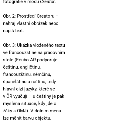
fotografie v módu
Creator
.
Obr. 2: Prostředí Creatoru –
nahraj vlastní obrázek nebo
napiš text.
Obr. 3: Ukázka vloženého textu
ve francouzštině na pracovním
stole (Edubo AR podporuje
češtinu, angličtinu,
francouzštinu, němčinu,
španělštinu a ruštinu, tedy
hlavní cizí jazyky, které se
v ČR vyučují – u češtiny je pak
myšlena situace, kdy jde o
žáky s OMJ). V dolním menu
lze měnit barvu objektu.