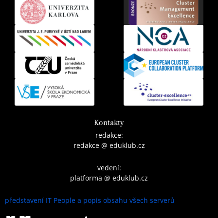
Kontakty
redakce:
redakce @ eduklub.cz
vedení:
platforma @ eduklub.cz
představení IT People a popis obsahu všech serverů