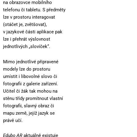
na obrazovce mobilního
telefonu či tabletu. S předměty
lze v prostoru interagovat
(otáčet je, zvětšovat),
v jazykové části aplikace pak
lze i přehrát výslovnost
jednotlivých „slovíček“.
Mimo jednotlivé připravené
modely lze do prostoru
umístit i libovolné slovo či
fotografii z galerie zařízení.
Učitel či žák tak mohou na
stěnu třídy promítnout vlastní
fotografii, slavný obraz či
mapu země, jejíž jazyk se
právě učí.
Edubo AR
aktuálně existuje