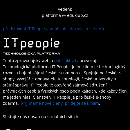
vedení:
platforma @ eduklub.cz
představení IT People a popis obsahu všech serverů
Tento zpravodajský web a
další aktivity
provozuje
Technologická platforma IT People.
Jejím cílem je technologický
rozvoj a hájení zájmů české e-commerce. Spojujeme české e-
shopy, vývojáře, dodavatele technologií, české univerzity a
státní správu. IT People je otevřené
zájmové sdružení
právnických osob a fyzických osob podnikajících,
kde každý člen
má jeden hlas.
Členství
v IT People je
pro české e-shopy
zdarma.
Přijímáme nové členy, přidejte se k nám
.
Sledujte náš obsah na sociálních sítích:
Facebook
Youtube
Instagram