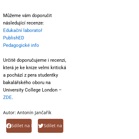
Můžeme vám doporučit
následující recenze:
Edukační laboratoř
PublishED
Pedagogické info
Určitě doporučujeme i recenzi,
která je ke knize velmi kritická
a pochází z pera studentky
bakalářského oboru na
University College London –
ZDE
.
Autor:
Antonín Jančařík
Sdílet na Facebook
Sdílet na Twitter