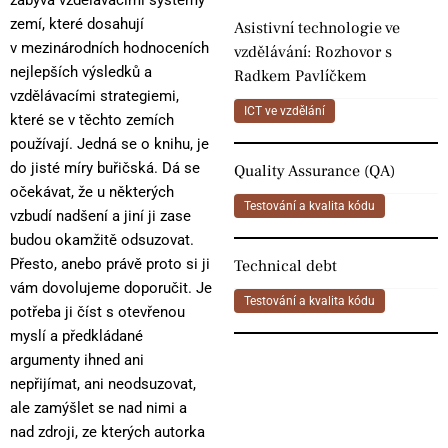
zemí, které dosahují
Asistivní technologie ve
v mezinárodních hodnoceních
vzdělávání: Rozhovor s
nejlepších výsledků a
Radkem Pavlíčkem
vzdělávacími strategiemi,
ICT ve vzdělání
které se v těchto zemích
používají. Jedná se o knihu, je
do jisté míry buřičská. Dá se
Quality Assurance (QA)
očekávat, že u některých
Testování a kvalita kódu
vzbudí nadšení a jiní ji zase
budou okamžitě odsuzovat.
Přesto, anebo právě proto si ji
Technical debt
vám dovolujeme doporučit. Je
Testování a kvalita kódu
potřeba ji číst s otevřenou
myslí a předkládané
argumenty ihned ani
nepřijímat, ani neodsuzovat,
ale zamýšlet se nad nimi a
nad zdroji, ze kterých autorka