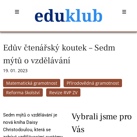
Přeskočit
Open
Open
na
obsah
Edův čtenářský koutek – Sedm
mýtů o vzdělávání
19. 01. 2023
Matematická gramotnost
Přírodovědná gramotnost
Reforma školství
Revize RVP ZV
Vybrali jsme pro
Sedm mýtů o vzdělávání je
nová kniha Daisy
Vás
Christodoulou, která se
zabývá vzdělávacími systémy