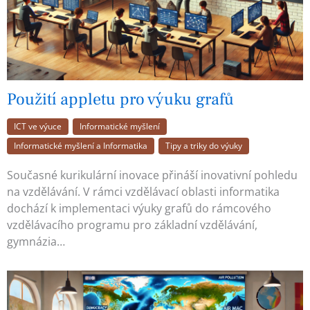
Použití appletu pro výuku grafů
ICT ve výuce
Informatické myšlení
Informatické myšlení a Informatika
Tipy a triky do výuky
Současné kurikulární inovace přináší inovativní pohledu
na vzdělávání. V rámci vzdělávací oblasti informatika
dochází k implementaci výuky grafů do rámcového
vzdělávacího programu pro základní vzdělávání,
gymnázia…