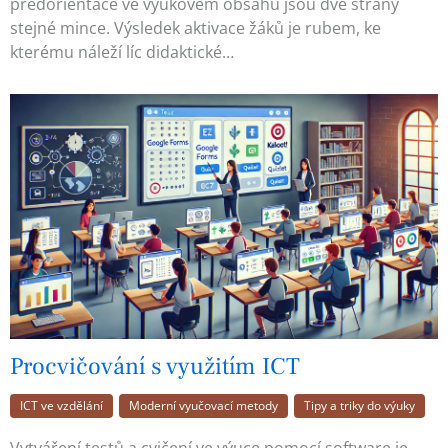
předorientace ve výukovém obsahu jsou dvě strany
stejné mince. Výsledek aktivace žáků je rubem, ke
kterému náleží líc didaktické…
Procvičování s využitím ICT
ICT ve vzdělání
Moderní vyučovací metody
Tipy a triky do výuky
Vytváření testů a cvičení ve výuce pomocí software je