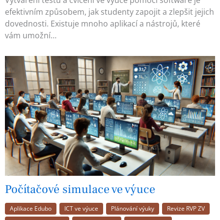
efektivním způsobem, jak studenty zapojit a zlepšit jejich
dovednosti. Existuje mnoho aplikací a nástrojů, které
vám umožní…
Počítačové simulace ve výuce
Aplikace Edubo
ICT ve výuce
Plánování výuky
Revize RVP ZV