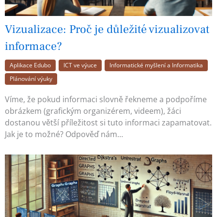
Vizualizace: Proč je důležité vizualizovat
informace?
Aplikace Edubo
ICT ve výuce
Informatické myšlení a Informatika
Plánování výuky
Víme, že pokud informaci slovně řekneme a podpoříme
obrázkem (grafickým organizérem, videem), žáci
dostanou větší příležitost si tuto informaci zapamatovat.
Jak je to možné? Odpověď nám…