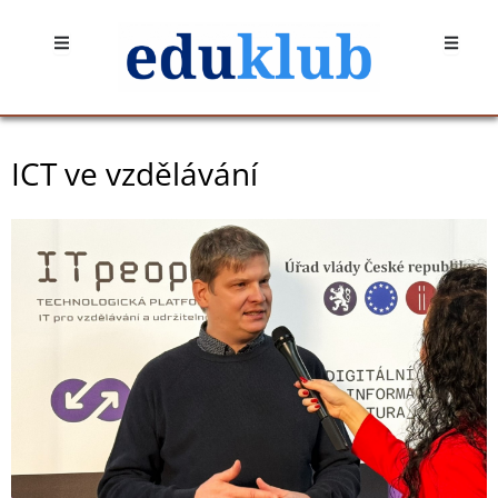
Přeskočit
Open
Open
na
obsah
ICT ve vzdělávání