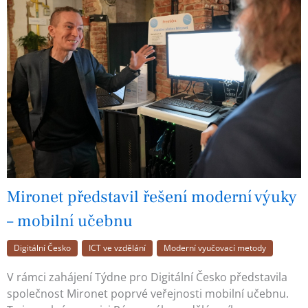
Mironet představil řešení moderní výuky
– mobilní učebnu
Digitální Česko
ICT ve vzdělání
Moderní vyučovací metody
V rámci zahájení Týdne pro Digitální Česko představila
společnost Mironet poprvé veřejnosti mobilní učebnu.