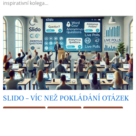
inspirativní kolega…
SLIDO – VÍC NEŽ POKLÁDÁNÍ OTÁZEK
Formativní hodnocení
Skupinová výuka
Tipy a triky do výuky
Slido nepatří mezi notoricky známé aplikace (jako je
například Kahoot, Mentimeter, Quizziz), ale mělo by.