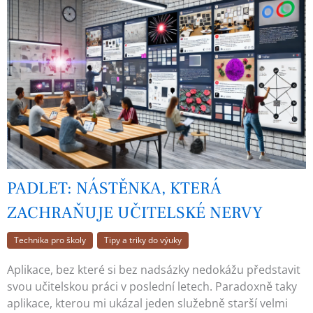
PADLET: NÁSTĚNKA, KTERÁ
ZACHRAŇUJE UČITELSKÉ NERVY
Technika pro školy
Tipy a triky do výuky
Aplikace, bez které si bez nadsázky nedokážu představit
svou učitelskou práci v poslední letech. Paradoxně taky
aplikace, kterou mi ukázal jeden služebně starší velmi