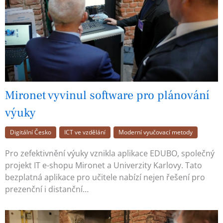
Mironet vyvinul software pro plánování
výuky
Digitální Česko
ICT ve vzdělání
Moderní vyučovací metody
Pro zefektivnění výuky vznikla aplikace EDUBO, společný
projekt IT e-shopu Mironet a Univerzity Karlovy. Tato
bezplatná aplikace pro učitele nabízí nejen řešení pro
prezenční i distanční…