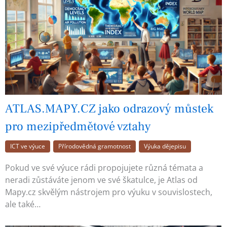
ATLAS.MAPY.CZ jako odrazový můstek
pro mezipředmětové vztahy
ICT ve výuce
Přírodovědná gramotnost
Výuka dějepisu
Pokud ve své výuce rádi propojujete různá témata a
neradi zůstáváte jenom ve své škatulce, je Atlas od
Mapy.cz skvělým nástrojem pro výuku v souvislostech,
ale také…