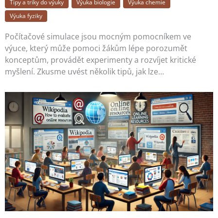
Tipy a triky do výuky
Výuka biologie
Výuka chemie
Výuka fyziky
Počítačové simulace jsou mocným pomocníkem ve
výuce, který může pomoci žákům lépe porozumět
konceptům, provádět experimenty a rozvíjet kritické
myšlení. Zkusme uvést několik tipů, jak lze…