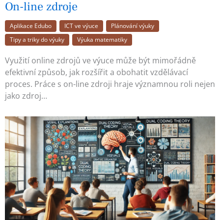
On-line zdroje
Aplikace Edubo
ICT ve výuce
Plánování výuky
Tipy a triky do výuky
Výuka matematiky
Využití online zdrojů ve výuce může být mimořádně
efektivní způsob, jak rozšířit a obohatit vzdělávací
proces. Práce s on-line zdroji hraje významnou roli nejen
jako zdroj…