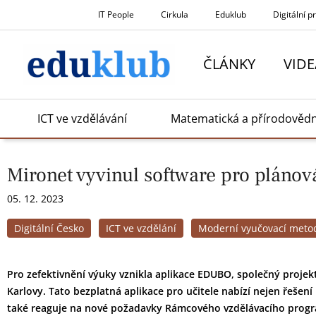
Přeskočit
IT People
Cirkula
Eduklub
Digitální p
na
obsah
ČLÁNKY
VIDE
ICT ve vzdělávání
Matematická a přírodověd
Mironet vyvinul software pro plánov
05. 12. 2023
Digitální Česko
ICT ve vzdělání
Moderní vyučovací meto
Pro zefektivnění výuky vznikla aplikace EDUBO, společný projek
Karlovy. Tato bezplatná aplikace pro učitele nabízí nejen řešení 
také reaguje na nové požadavky Rámcového vzdělávacího program