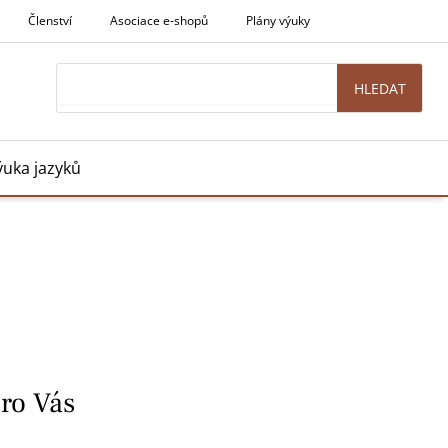
Členství
Asociace e-shopů
Plány výuky
Search
HLEDAT
ýuka jazyků
pro Vás