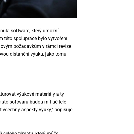
inula software, který umožní
em této spolupráce bylo vytvoření
n novým požadavkům v rámci revize
zovou distanční výuku, jako tomu
kturovat výukové materiály a ty
muto softwaru budou mít učitelé
t všechny aspekty výuky,“ popisuje
či celého tématu, který může