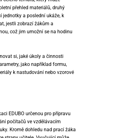
letní přehled materiálů, druhý
 jednotky a poslední ukáže, k
t, jestli zobrazí žákům a
nou, což jim umožní se na hodinu
vat si, jaké úkoly a činnosti
rametry, jako například formu,
teriály k nastudování nebo vzorové
ikaci EDUBO určenou pro přípravu
vání počítačů ve vzdělávacím
výuky. Kromě dohledu nad prací žáka
e strany učitele. Vyučující může