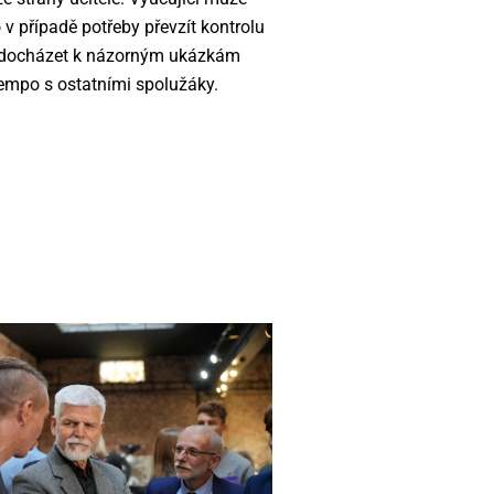
v případě potřeby převzít kontrolu
e docházet k názorným ukázkám
tempo s ostatními spolužáky.