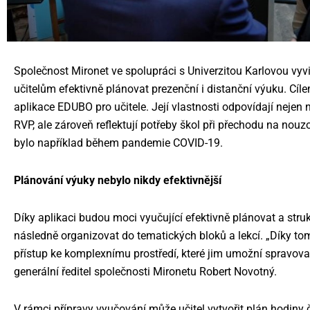
Společnost Mironet ve spolupráci s Univerzitou Karlovou vyv
učitelům efektivně plánovat prezenční i distanční výuku. Cíl
aplikace EDUBO pro učitele. Její vlastnosti odpovídají neje
RVP, ale zároveň reflektují potřeby škol při přechodu na nou
bylo například během pandemie COVID-19.
Plánování výuky nebylo nikdy efektivnější
Díky aplikaci budou moci vyučující efektivně plánovat a stru
následně organizovat do tematických bloků a lekcí. „Díky to
přístup ke komplexnímu prostředí, které jim umožní spravova
generální ředitel společnosti Mironetu Robert Novotný.
V rámci přípravy vyučování může učitel vytvořit plán hodiny 