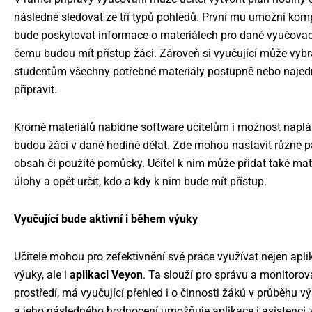
následně sledovat ze tří typů pohledů. První mu umožní komp
bude poskytovat informace o materiálech pro dané vyučovací
čemu budou mít přístup žáci. Zároveň si vyučující může vybra
studentům všechny potřebné materiály postupně nebo najed
připravit.
Kromě materiálů nabídne software učitelům i možnost napláno
budou žáci v dané hodině dělat. Zde mohou nastavit různé pa
obsah či použité pomůcky. Učitel k nim může přidat také ma
úlohy a opět určit, kdo a kdy k nim bude mít přístup.
Vyučující bude aktivní i během výuky
Učitelé mohou pro zefektivnění své práce využívat nejen apl
výuky, ale i
aplikaci Veyon
. Ta slouží pro správu a monitoro
prostředí, má vyučující přehled i o činnosti žáků v průběhu 
a jeho následného hodnocení umožňuje aplikace i asistenci z