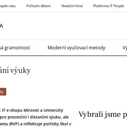
rojekt roku
Počítače dětem
Nadační fond
Platforma IT People
A
ná gramotnost
Moderní vyučovací metody
V
ání výuky
dy
t IT e-shopu Mironet a Univerzity
Vybrali jsme 
pro prezenční i distanční výuku, ale
u (RVP) a reflektuje potřeby škol v