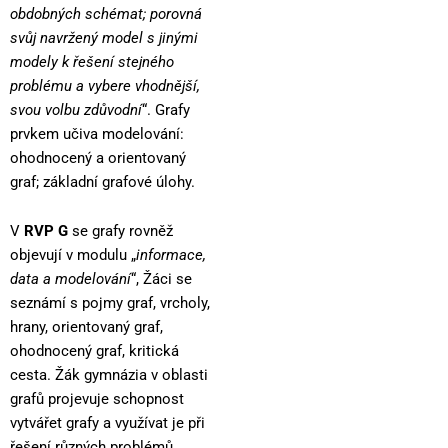
obdobných schémat; porovná
svůj navržený model s jinými
modely k řešení stejného
problému a vybere vhodnější,
svou volbu zdůvodní
“. Grafy
prvkem učiva modelování:
ohodnocený a orientovaný
graf; základní grafové úlohy.
V
RVP G
se grafy rovněž
objevují v modulu „
informace,
data a modelování
“, Žáci se
seznámí s pojmy graf, vrcholy,
hrany, orientovaný graf,
ohodnocený graf, kritická
cesta. Žák gymnázia v oblasti
grafů projevuje schopnost
vytvářet grafy a využívat je při
řešení různých problémů.