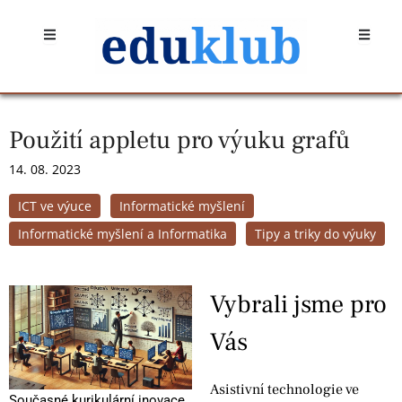
Přeskočit
Open
Open
na
obsah
Použití appletu pro výuku grafů
14. 08. 2023
ICT ve výuce
Informatické myšlení
Informatické myšlení a Informatika
Tipy a triky do výuky
Vybrali jsme pro
Vás
Asistivní technologie ve
Současné kurikulární inovace