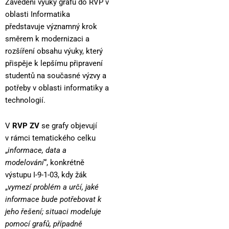
Zavedení výuky grafů do RVP v
oblasti Informatika
představuje významný krok
směrem k modernizaci a
rozšíření obsahu výuky, který
přispěje k lepšímu připravení
studentů na současné výzvy a
potřeby v oblasti informatiky a
technologií.
V
RVP ZV
se grafy objevují
v rámci tematického celku
„
informace, data a
modelování
“, konkrétně
výstupu I-9-1-03, kdy žák
„
vymezí problém a určí, jaké
informace bude potřebovat k
jeho řešení; situaci modeluje
pomocí grafů, případně