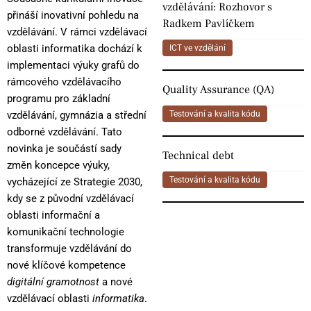
vzdělávání: Rozhovor s
přináší inovativní pohledu na
Radkem Pavlíčkem
vzdělávání. V rámci vzdělávací
oblasti informatika dochází k
ICT ve vzdělání
implementaci výuky grafů do
rámcového vzdělávacího
Quality Assurance (QA)
programu pro základní
Testování a kvalita kódu
vzdělávání, gymnázia a střední
odborné vzdělávání. Tato
novinka je součástí sady
Technical debt
změn koncepce výuky,
Testování a kvalita kódu
vycházející ze Strategie 2030,
kdy se z původní vzdělávací
oblasti informační a
komunikační technologie
transformuje vzdělávání do
nové klíčové kompetence
digitální gramotnost
a nové
vzdělávací oblasti
informatika
.