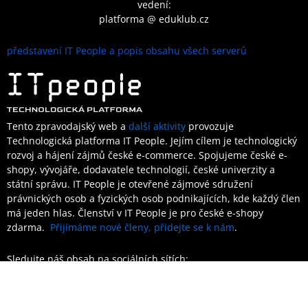
vedení:
platforma @ eduklub.cz
představení IT People a popis obsahu všech serverů
Tento zpravodajský web a
další aktivity
provozuje
Technologická platforma IT People.
Jejím cílem je technologický
rozvoj a hájení zájmů české e-commerce. Spojujeme české e-
shopy, vývojáře, dodavatele technologií, české univerzity a
státní správu. IT People je otevřené
zájmové sdružení
právnických osob a fyzických osob podnikajících,
kde každý člen
má jeden hlas.
Členství
v IT People je
pro české e-shopy
zdarma.
Přijímáme nové členy, přidejte se k nám
.
Sledujte náš obsah na sociálních sítích:
Facebook
Youtube
Instagram