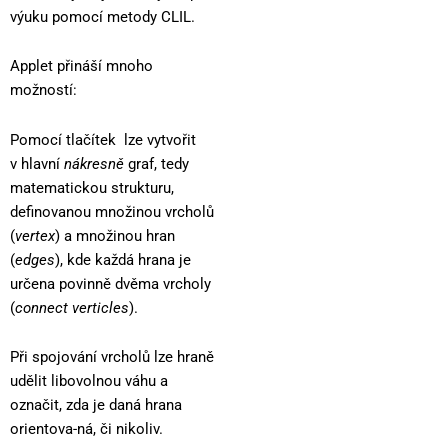
výuku pomocí metody CLIL.
Applet přináší mnoho
možností:
Pomocí tlačítek
lze vytvořit
v hlavní
nákresně
graf, tedy
matematickou strukturu,
definovanou množinou vrcholů
(
vertex
) a množinou hran
(
edges
), kde každá hrana je
určena povinně dvěma vrcholy
(
connect verticles
).
Při spojování vrcholů lze hraně
udělit libovolnou váhu a
označit, zda je daná hrana
orientova-ná, či nikoliv.