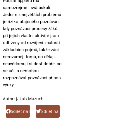
Použití appletu má
samozřejmě i svá úskalí.
Jedním z největších problémů
je riziko utajeného poznávání,
kdy poznávací procesy žáků
při jejich vlastní aktivitě jsou
odtrženy od rozvíjení znalostí
základních pojmů, takže žáci
nerozumějí tomu, co dělají,
neuvědomují si dost dobře, co
se učí, a nemohou
rozpoznávat poznávací přínos
výuky.
Autor:
Jakub Mazuch
Sdílet na Facebook
Sdílet na Twitter