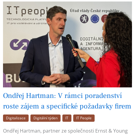
Ondřej Hartman: V rámci poradenství
roste zájem a specifické požadavky firem
Digitalizace
Digitální týden
IT
IT People
Ondřej Hartman, partner ze společnosti Ernst & Young