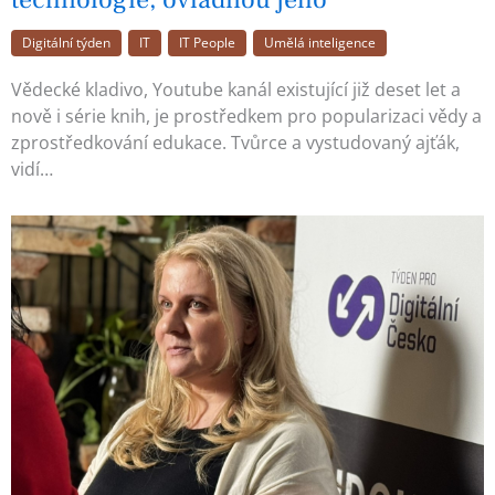
Digitální týden
IT
IT People
Umělá inteligence
Vědecké kladivo, Youtube kanál existující již deset let a
nově i série knih, je prostředkem pro popularizaci vědy a
zprostředkování edukace. Tvůrce a vystudovaný ajťák,
vidí…