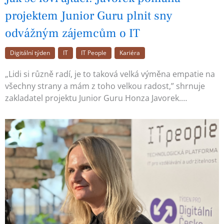
projektem Junior Guru plnit sny
odvážným zájemcům o IT
Digitální týden
IT
IT People
Kariéra
„Lidi si různě radí, je to taková velká výměna empatie na
všechny strany a mám z toho velkou radost,” shrnuje
zakladatel projektu Junior Guru Honza Javorek.…