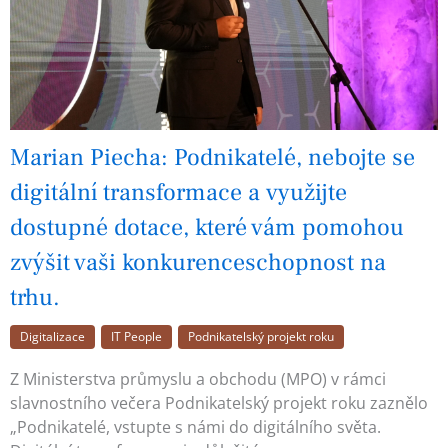
Marian Piecha: Podnikatelé, nebojte se
digitální transformace a využijte
dostupné dotace, které vám pomohou
zvýšit vaši konkurenceschopnost na
trhu.
Digitalizace
IT People
Podnikatelský projekt roku
Z Ministerstva průmyslu a obchodu (MPO) v rámci
slavnostního večera Podnikatelský projekt roku zaznělo
„Podnikatelé, vstupte s námi do digitálního světa.