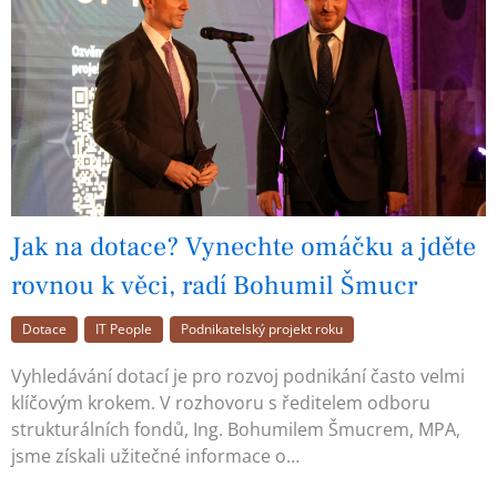
Jak na dotace? Vynechte omáčku a jděte
rovnou k věci, radí Bohumil Šmucr
Dotace
IT People
Podnikatelský projekt roku
Vyhledávání dotací je pro rozvoj podnikání často velmi
klíčovým krokem. V rozhovoru s ředitelem odboru
strukturálních fondů, Ing. Bohumilem Šmucrem, MPA,
jsme získali užitečné informace o…