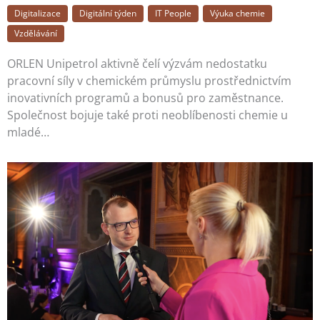
Digitalizace
Digitální týden
IT People
Výuka chemie
Vzdělávání
ORLEN Unipetrol aktivně čelí výzvám nedostatku
pracovní síly v chemickém průmyslu prostřednictvím
inovativních programů a bonusů pro zaměstnance.
Společnost bojuje také proti neoblíbenosti chemie u
mladé…