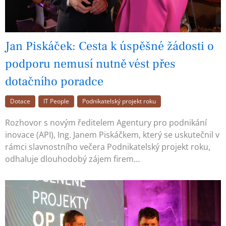
Jan Piskáček: Cesta k úspěšné žádosti o
podporu nemusí nutně vést přes
dotačního poradce
Dotace
IT People
Podnikatelský projekt roku
Rozhovor s novým ředitelem Agentury pro podnikání
inovace (API), Ing. Janem Piskáčkem, který se uskutečnil v
rámci slavnostního večera Podnikatelský projekt roku,
odhaluje dlouhodobý zájem firem…