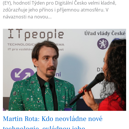
(EY), hodnotí Týden pro Digitální Česko velmi kladně,
zdůrazňuje jeho přínos i příjemnou atmosféru. V
návaznosti na novou…
Martin Rota: Kdo neovládne nové
technologie, ovládnou jeho