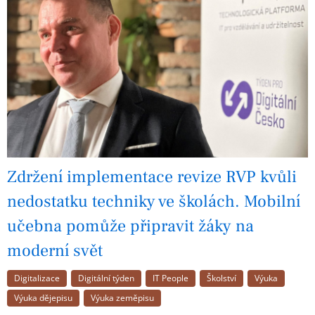
Zdržení implementace revize RVP kvůli
nedostatku techniky ve školách. Mobilní
učebna pomůže připravit žáky na
moderní svět
Digitalizace
Digitální týden
IT People
Školství
Výuka
Výuka dějepisu
Výuka zeměpisu