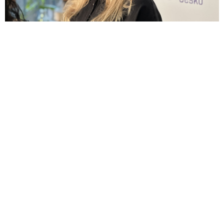
Digitální senior. Podle Hájkové dnes již
není žádnou výjimkou
Digitalizace
Digitální týden
IT People
Vzdělávání
Programová manažerka projektu Digitální odysea Jolana
Hájková pomáhá seniorům k samostatnějšímu pohybu v
online světě tím, že je učí používat chytrý telefon,
ovládat aplikace pro komunikaci…