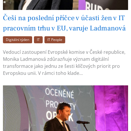
Češi na poslední příčce v účasti žen v IT
pracovním trhu v EU, varuje Ladmanová
Digitální týden
IT
IT People
Vedoucí zastoupení Evropské komise v České republice,
Monika Ladmanová zdůrazňuje význam digitální
transformace jako jednu ze šesti klíčových priorit pro
Evropskou unii. V rámci toho klade…