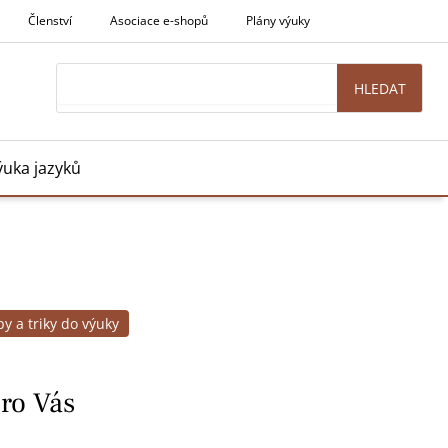
Členství
Asociace e-shopů
Plány výuky
Search
HLEDAT
ýuka jazyků
py a triky do výuky
pro Vás