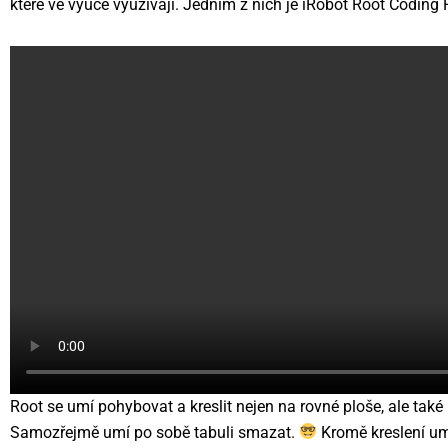
které ve výuce využívají. Jedním z nich je iRobot Root Coding 
Root se umí pohybovat a kreslit nejen na rovné ploše, ale také
Samozřejmě umí po sobě tabuli smazat.
Kromě kreslení um