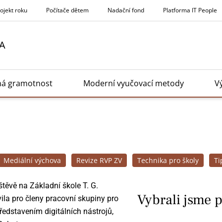
rojekt roku
Počítače dětem
Nadační fond
Platforma IT People
A
ná gramotnost
Moderní vyučovací metody
V
Mediální výchova
Revize RVP ZV
Technika pro školy
Ti
těvě na Základní škole T. G.
Vybrali jsme 
vila pro členy pracovní skupiny pro
dstavením digitálních nástrojů,