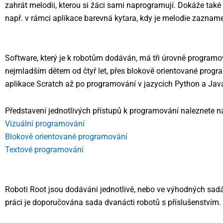
zahrát melodii, kterou si žáci sami naprogramují. Dokáže také 
např. v rámci aplikace barevná kytara, kdy je melodie zaznam
Software, který je k robotům dodáván, má tři úrovně programová
nejmladším dětem od čtyř let, přes blokově orientované program
aplikace Scratch až po programování v jazycích Python a Java
Představení jednotlivých přístupů k programování naleznete na
Vizuální programování
Blokově orientované programování
Textové programování
Roboti Root jsou dodáváni jednotlivě, nebo ve výhodných sadá
práci je doporučována sada dvanácti robotů s příslušenstvím.