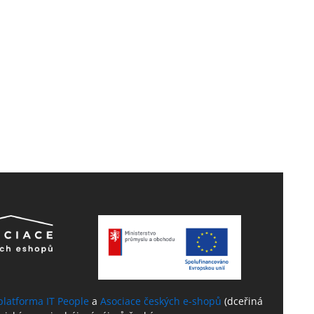
platforma IT People
a
Asociace českých e-shopů
(dceřiná