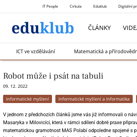
Přeskočit
IT People
Cirkula
Eduklub
Digitální p
na
obsah
ČLÁNKY
VIDE
ICT ve vzdělávání
Matematická a přírodověd
Robot může i psát na tabuli
09. 12. 2022
Informatické myšlení
Informatické myšlení a Informatika
V jednom z předchozích článků jsme vás již informovali o návš
Masaryka v Milovicící, která v rámci sdílení dobré praxe připra
matematickou gramotnost MAS Polabí odpoledne spojené s pře