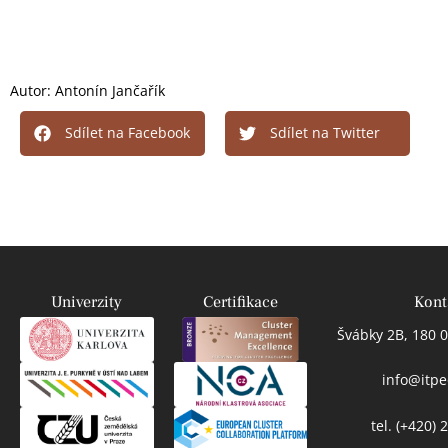
Autor:
Antonín Jančařík
Sdílet na Facebook
Sdílet na Twitter
Univerzity
Certifikace
Kont
Švábky 2B, 180 0
info@itpe
tel. (+420)