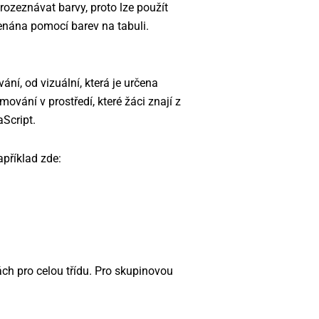
rozeznávat barvy, proto lze použít
enána pomocí barev na tabuli.
ní, od vizuální, která je určena
ování v prostředí, které žáci znají z
Script.
příklad zde:
ch pro celou třídu. Pro skupinovou