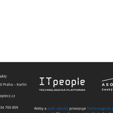
akty
0 Praha – Karlín
oplecz.cz
 234 700 809
Weby a
další aktivity
provozuje
Technologická 