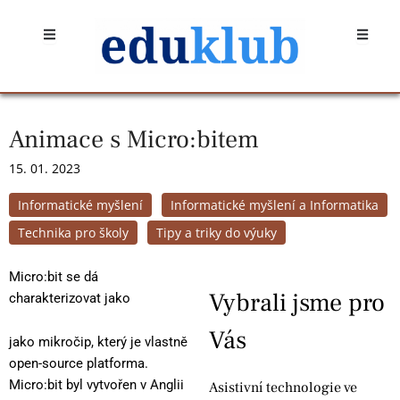
Přeskočit
Open
Open
na
obsah
Animace s Micro:bitem
15. 01. 2023
Informatické myšlení
Informatické myšlení a Informatika
Technika pro školy
Tipy a triky do výuky
Micro:bit se dá
Vybrali jsme pro
charakterizovat jako
Vás
jako mikročip, který je vlastně
open-source platforma.
Micro:bit byl vytvořen v Anglii
Asistivní technologie ve