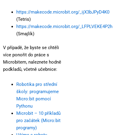
https://makecode.microbit.org/_ijX3bJPyD4K0
(Tetris)
https://makecode.microbit.org/_LFPLVEKE4P2h
(Smajlík)
V případě, že byste se chtěli
více ponořit do práce s
Microbitem, naleznete hodně
podkladů, včetně učebnice:
Robotika pro střední
školy: programujeme
Micro:bit pomocí
Pythonu
Microbit – 10 příkladů
pro začátek (Micro:bit
programy)
Učíme s roboty