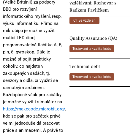
(Velké Británii) za podpory
vzdělávání: Rozhovor s
BBC pro rozvíjení
Radkem Pavlíčkem
informatického myšlení, resp.
ICT ve vzdělání
výuku Informatiku. Přímo na
mikročipu je možné využít
matici LED diod,
Quality Assurance (QA)
programovatelná tlačítka A, B,
Testování a kvalita kódu
pin, či gyroskop. Dále je
možné připojit prakticky
Technical debt
cokoliv, co najdete v
zakoupených sadách, tj.
Testování a kvalita kódu
senzory a čidla, či využití se
samotným arduinem.
Každopádně však pro začátky
je možné využít i simulátor na
https://makecode.microbit.org/
,
kde se pak pro začátek právě
velmi jednoduše dá pracovat
práce s animacemi. A právě to