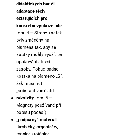
didaktických her či
adaptace těch
existujících pro
konkrétní výukové cíle
(obr. 4 – Strany kostek
byly změněny na
písmena tak, aby se
kostky mohly využít při
opakování slovní
zásoby. Pokud padne
kostka na písmeno „S“,
žák musí říct
„substantivum“ atd.
rekvizity
(obr. 5 –
Magnety používané při
popisu počasí)
„podpůrný“ materiál
(krabičky, organizéry,
mapky, stojánky,