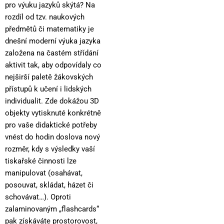
pro výuku jazyků skýtá? Na
rozdíl od tzv. naukových
předmětů či matematiky je
dnešní moderní výuka jazyka
založena na častém střídání
aktivit tak, aby odpovídaly co
nejširší paletě žákovských
přístupů k učení i lidských
individualit. Zde dokážou 3D
objekty vytisknuté konkrétně
pro vaše didaktické potřeby
vnést do hodin doslova nový
rozměr, kdy s výsledky vaší
tiskařské činnosti lze
manipulovat (osahávat,
posouvat, skládat, házet či
schovávat…). Oproti
zalaminovaným „flashcards“
pak získáváte prostorovost,