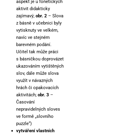
aspekt je u fonetických
aktivit didakticky
zajímavý;
obr. 2
– Slova
z básně v učebnici byly
vytisknuty ve velkém,
navíc ve stejném
barevném podání.
Učitel tak může práci
s básničkou doprovázet
ukazováním vytištěných
slov, dále může slova
využít v návazných
hrách či opakovacích
aktivitách;
obr. 3
–
Časování
nepravidelných sloves
ve formě „slovního
puzzle“)
vytváření vlastních