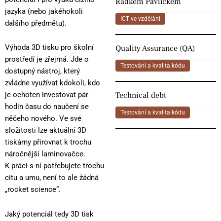
Radkem Pavlíčkem
jazyka (nebo jakéhokoli
ICT ve vzdělání
dalšího předmětu).
Výhoda 3D tisku pro školní
Quality Assurance (QA)
prostředí je zřejmá. Jde o
Testování a kvalita kódu
dostupný nástroj, který
zvládne využívat kdokoli, kdo
Technical debt
je ochoten investovat pár
hodin času do naučení se
Testování a kvalita kódu
něčeho nového. Ve své
složitosti lze aktuální 3D
tiskárny přirovnat k trochu
náročnější laminovačce.
K práci s ní potřebujete trochu
citu a umu, není to ale žádná
„rocket science“.
Jaký potenciál tedy 3D tisk