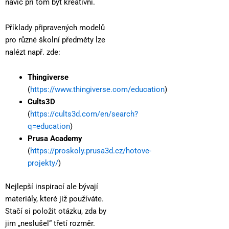
navíc při tom být kreativní.
Příklady připravených modelů
pro různé školní předměty lze
nalézt např. zde:
Thingiverse
(
https://www.thingiverse.com/education
)
Cults3D
(
https://cults3d.com/en/search?
q=education
)
Prusa Academy
(
https://proskoly.prusa3d.cz/hotove-
projekty/
)
Nejlepší inspirací ale bývají
materiály, které již používáte.
Stačí si položit otázku, zda by
jim „neslušel“ třetí rozměr.