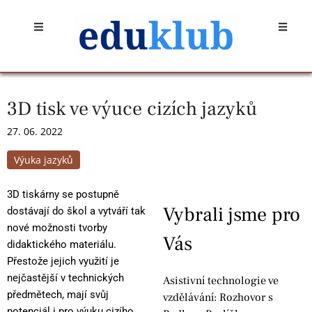
Přeskočit
Open
Open
na
obsah
3D tisk ve výuce cizích jazyků
27. 06. 2022
Výuka jazyků
3D tiskárny se postupně
Vybrali jsme pro
dostávají do škol a vytváří tak
nové možnosti tvorby
Vás
didaktického materiálu.
Přestože jejich využití je
nejčastější v technických
Asistivní technologie ve
předmětech, mají svůj
vzdělávání: Rozhovor s
potenciál i pro výuku cizího