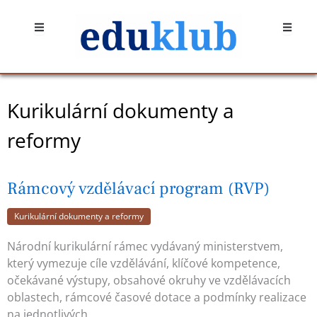
Přeskočit
Open
Open
na
obsah
Kurikulární dokumenty a
reformy
Rámcový vzdělávací program (RVP)
Kurikulární dokumenty a reformy
Národní kurikulární rámec vydávaný ministerstvem,
který vymezuje cíle vzdělávání, klíčové kompetence,
očekávané výstupy, obsahové okruhy ve vzdělávacích
oblastech, rámcové časové dotace a podmínky realizace
na jednotlivých…