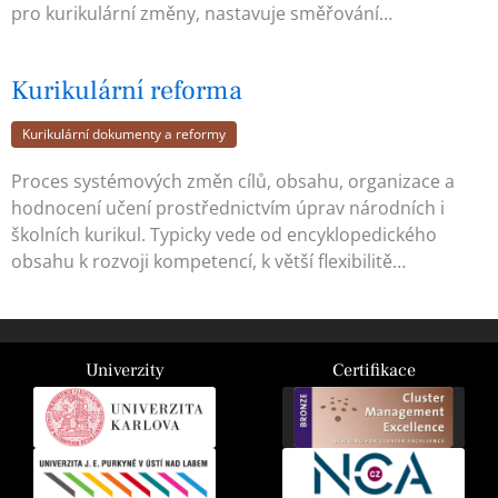
pro kurikulární změny, nastavuje směřování…
Kurikulární reforma
Kurikulární dokumenty a reformy
Proces systémových změn cílů, obsahu, organizace a
hodnocení učení prostřednictvím úprav národních i
školních kurikul. Typicky vede od encyklopedického
obsahu k rozvoji kompetencí, k větší flexibilitě…
Univerzity
Certifikace