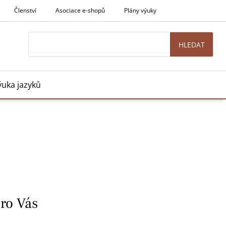
Členství
Asociace e-shopů
Plány výuky
Search
HLEDAT
ýuka jazyků
pro Vás