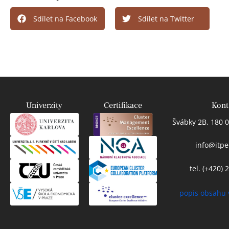
Sdílet na Facebook
Sdílet na Twitter
Univerzity
Certifikace
Kont
Švábky 2B, 180 0
info@itpe
tel. (+420)
popis obsahu 