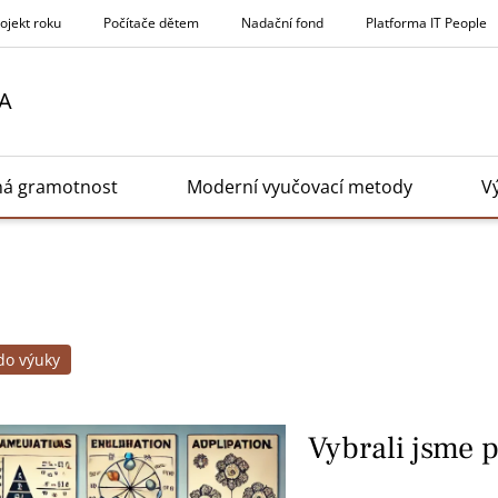
rojekt roku
Počítače dětem
Nadační fond
Platforma IT People
A
ná gramotnost
Moderní vyučovací metody
V
 do výuky
Vybrali jsme 