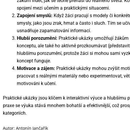
žákům vidět, jak se teorie přenáší do reálného světa. K
spojení mezi učením a praktickými situacemi.
Zapojení smyslů:
Když žáci pracují s modely či konkrét
smysly, jako jsou zrak, hmat a často i sluch. Tím se u
usnadňuje zapamatování informací.
Hlubší porozumění:
Praktické ukázky umožňují žákům n
konceptu, ale také ho aktivně prozkoumávat (představit 
hlubšímu porozumění, protože žáci si mohou sami vyzkou
koncept funguje.
Motivace a zájem:
Praktické ukázky mohou zvýšit moti
pracovat s reálnými materiály nebo experimentovat, vě
motivováni k učení.
Praktické ukázky jsou klíčem k interaktivní výuce a hlubšímu 
praxe se výuka stává mnohem bohatší a efektivnější, což pro
kategoriích.
Autor:
Antonín Jančařík