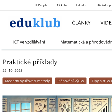
Přeskočit
IT People
Cirkula
Eduklub
Digitální p
na
obsah
ČLÁNKY
VIDE
ICT ve vzdělávání
Matematická a přírodověd
Praktické příklady
22. 10. 2023
Moderní vyučovací metody
Plánování výuky
Tipy a triky