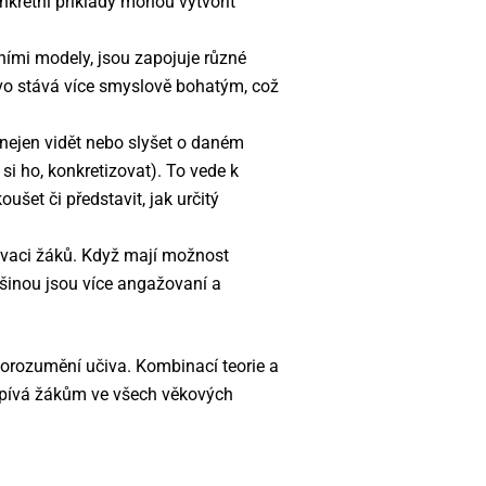
onkrétní příklady mohou vytvořit
ními modely, jsou zapojuje různé
čivo stává více smyslově bohatým, což
ejen vidět nebo slyšet o daném
si ho, konkretizovat). To vede k
šet či představit, jak určitý
vaci žáků. Když mají možnost
tšinou jsou více angažovaní a
porozumění učiva. Kombinací teorie a
spívá žákům ve všech věkových