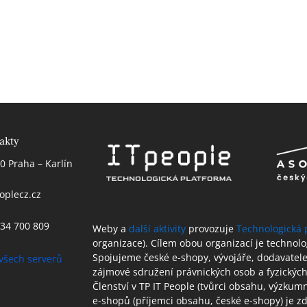
akty
0 Praha – Karlín
oplecz.cz
 234 700 809
Weby a
další aktivity
provozuje
Technologická 
organizace). Cílem obou organizací je technol
Spojujeme české e-shopy, vývojáře, dodavatele 
všech serverů
zájmové sdružení právnických osob a fyzických
Členství v TP IT People (tvůrci obsahu, výzkum
e-shopů (příjemci obsahu, české e-shopy) je 