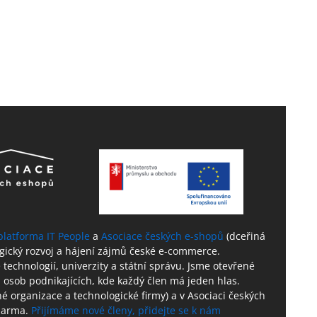
platforma IT People
a
Asociace českých e-shopů
(dceřiná
ogický rozvoj a hájení zájmů české e-commerce.
technologií, univerzity a státní správu. Jsme otevřené
 osob podnikajících, kde každý člen má jeden hlas.
né organizace a technologické firmy) a v Asociaci českých
zdarma.
Přijímáme nové členy, přidejte se k nám