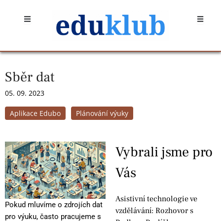
Přeskočit
Open
Open
na
obsah
Sběr dat
05. 09. 2023
Aplikace Edubo
Plánování výuky
Vybrali jsme pro
Vás
Asistivní technologie ve
Pokud mluvíme o zdrojích dat
vzdělávání: Rozhovor s
pro výuku, často pracujeme s