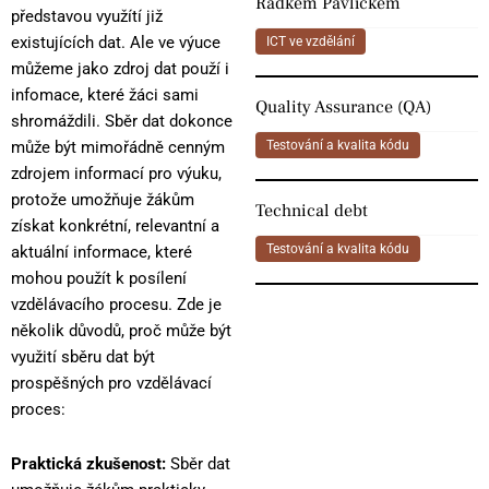
Radkem Pavlíčkem
představou využítí již
existujících dat. Ale ve výuce
ICT ve vzdělání
můžeme jako zdroj dat použí i
infomace, které žáci sami
Quality Assurance (QA)
shromáždili. Sběr dat dokonce
Testování a kvalita kódu
může být mimořádně cenným
zdrojem informací pro výuku,
protože umožňuje žákům
Technical debt
získat konkrétní, relevantní a
Testování a kvalita kódu
aktuální informace, které
mohou použít k posílení
vzdělávacího procesu. Zde je
několik důvodů, proč může být
využití sběru dat být
prospěšných pro vzdělávací
proces:
Praktická zkušenost:
Sběr dat