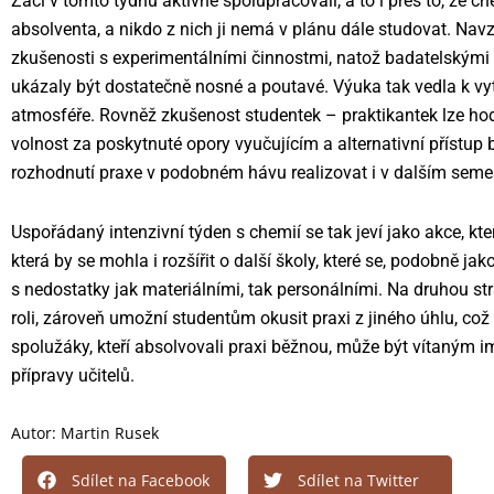
Žáci v tomto týdnu aktivně spolupracovali, a to i přes to, že che
absolventa, a nikdo z nich ji nemá v plánu dále studovat. Navz
zkušenosti s experimentálními činnostmi, natož badatelskými a
ukázaly být dostatečně nosné a poutavé. Výuka tak vedla k v
atmosféře. Rovněž zkušenost studentek – praktikantek lze hodn
volnost za poskytnuté opory vyučujícím a alternativní přístup byl
rozhodnutí praxe v podobném hávu realizovat i v dalším seme
Uspořádaný intenzivní týden s chemií se tak jeví jako akce, k
která by se mohla i rozšířit o další školy, které se, podobně j
s nedostatky jak materiálními, tak personálními. Na druhou stra
roli, zároveň umožní studentům okusit praxi z jiného úhlu, což 
spolužáky, kteří absolvovali praxi běžnou, může být vítaným i
přípravy učitelů.
Autor:
Martin Rusek
Sdílet na Facebook
Sdílet na Twitter