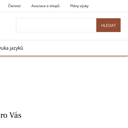
Členství
Asociace e-shopů
Plány výuky
Search
HLEDAT
ýuka jazyků
pro Vás