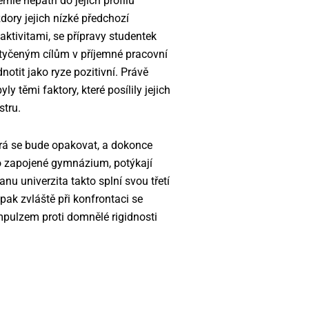
mie nepatří do jejich profilu
dory jejich nízké předchozí
ktivitami, se přípravy studentek
ytyčeným cílům v příjemné pracovní
otit jako ryze pozitivní. Právě
y těmi faktory, které posílily jejich
stru.
terá se bude opakovat, a dokonce
ako zapojené gymnázium, potýkají
nu univerzita takto splní svou třetí
pak zvláště při konfrontaci se
mpulzem proti domnělé rigidnosti