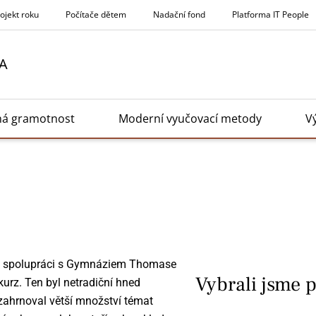
rojekt roku
Počítače dětem
Nadační fond
Platforma IT People
A
ná gramotnost
Moderní vyučovací metody
V
ve spolupráci s Gymnáziem Thomase
Vybrali jsme 
kurz. Ten byl netradiční hned
 zahrnoval větší množství témat