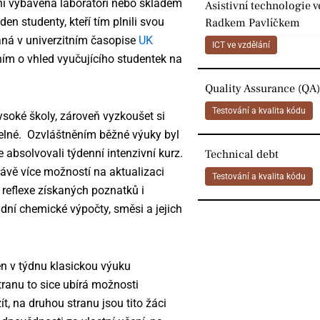
í vybavena laboratoří nebo skladem
Asistivní technologie v
en studenty, kteří tím plnili svou
Radkem Pavlíčkem
vaná v univerzitním časopise
UK
ICT ve vzdělání
ním o vhled vyučujícího studentek na
Quality Assurance (QA)
Testování a kvalita kódu
vysoké školy, zároveň vyzkoušet si
ditelné. Ozvláštněním běžné výuky byl
e absolvovali týdenní intenzivní kurz.
Technical debt
právě více možností na aktualizaci
Testování a kvalita kódu
reflexe získaných poznatků i
adní chemické výpočty, směsi a jejich
den v týdnu klasickou výuku
ranu to sice ubírá možnosti
t, na druhou stranu jsou tito žáci