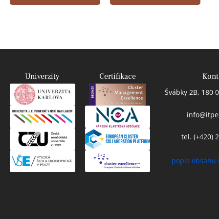
Univerzity
Certifikace
Kont
Švábky 2B, 180 0
info@itpe
tel. (+420)
popis obsahu 