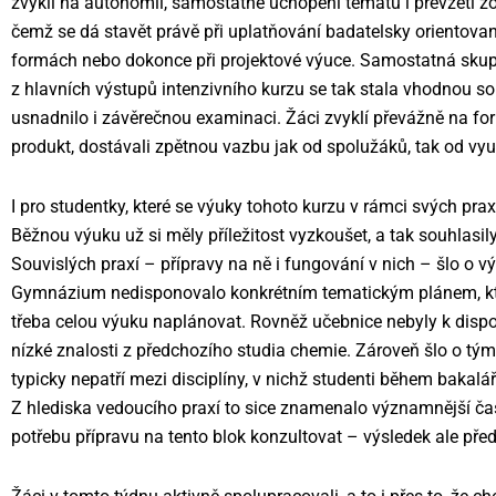
zvyklí na autonomii, samostatné uchopení tématu i převzetí zo
čemž se dá stavět právě při uplatňování badatelsky orientova
formách nebo dokonce při projektové výuce. Samostatná skup
z hlavních výstupů intenzivního kurzu se tak stala vhodnou so
usnadnilo i závěrečnou examinaci. Žáci zvyklí převážně na fo
produkt, dostávali zpětnou vazbu jak od spolužáků, tak od vyu
I pro studentky, které se výuky tohoto kurzu v rámci svých prax
Běžnou výuku už si měly příležitost vyzkoušet, a tak souhlasily
Souvislých praxí – přípravy na ně i fungování v nich – šlo o
Gymnázium nedisponovalo konkrétním tematickým plánem, kter
třeba celou výuku naplánovat. Rovněž učebnice nebyly k dispo
nízké znalosti z předchozího studia chemie. Zároveň šlo o tý
typicky nepatří mezi disciplíny, v nichž studenti během bakalá
Z hlediska vedoucího praxí to sice znamenalo významnější ča
potřebu přípravu na tento blok konzultovat – výsledek ale před