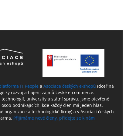
platforma IT People
a
Asociace českých e-shopů
(dceřiná
ogický rozvoj a hájení zájmů české e-commerce.
technologií, univerzity a státní správu. Jsme otevřené
 osob podnikajících, kde každý člen má jeden hlas.
né organizace a technologické firmy) a v Asociaci českých
zdarma.
Přijímáme nové členy, přidejte se k nám