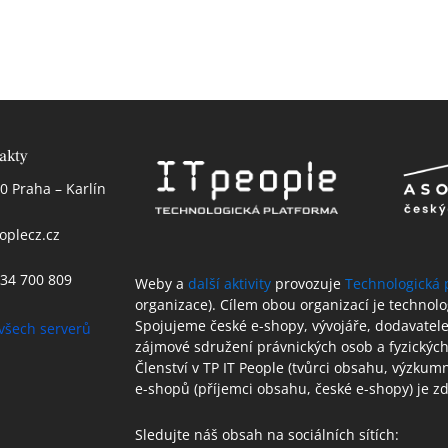
akty
0 Praha – Karlín
oplecz.cz
 234 700 809
Weby a
další aktivity
provozuje
Technologická 
organizace). Cílem obou organizací je technol
Spojujeme české e-shopy, vývojáře, dodavatele 
všech serverů
zájmové sdružení právnických osob a fyzických
Členství v TP IT People (tvůrci obsahu, výzkum
e-shopů (příjemci obsahu, české e-shopy) je 
Sledujte náš obsah na sociálních sítích: