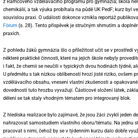
z Rámcového vzdělávacího programu pro gymnázia; škola nen
chemikálií, a tak výuka probíhala na půdě UK PedF; kurz byl ved
souvislou praxi. O události dokonce vznikla reportáž publiko
Fórum
(s. 28). Tento příspěvek je stručným shrnutím a doplně
praxích.
Z pohledu žáků gymnázia šlo o příležitost učit se v prostředí 
některé praktické činnosti, které na jejich škole nebyly prove
i fakt, že chemii se neučili v typických dvou hodinách týdně, al
U předmětu s tak nízkou oblíbeností hrozí jisté riziko, ovšem 
vzdělávacího obsahu, vnesení vlastní zkušenosti a opakované 
dovedností tuto hrozbu vyvažují. Částicové složení látek, zákl
dělení se tak staly vhodným tématem pro integrovaný blok.
Z hlediska realizace bylo zajímavé, že jsou žáci zvyklí jeden 
nahrazovat samostudiem vlastního oboru/tématu. Na jednu st
pracovat s nimi, čehož by se v týdenním kurzu dalo dobře využí