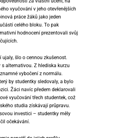
dpovědnosti za vlastní učení, na
ného vyučování v jeho otevřenějších
inová práce žáků jako jeden
učástí celého bloku. To pak
rmativní hodnocení prezentovali svůj
čujících.
í ujaly, šlo o cennou zkušenost.
 s alternativou. Z hlediska kurzu
 významné vybočení z normálu.
ý by studentky sledovaly, a bylo
zici. Žáci navíc předem deklarovali
mové vyučování třech studentek, což
řského studia získávají průpravu.
sovou investici – studentky měly
čil očekávání.