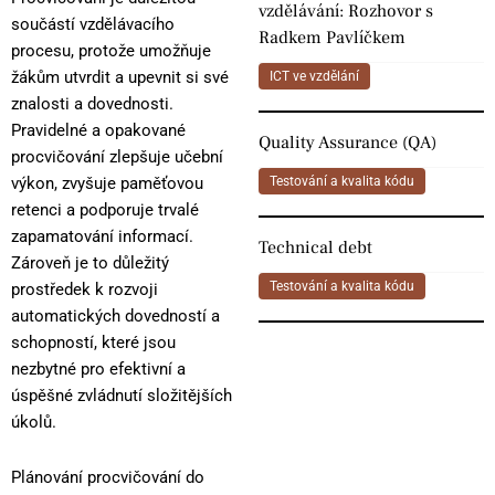
vzdělávání: Rozhovor s
součástí vzdělávacího
Radkem Pavlíčkem
procesu, protože umožňuje
žákům utvrdit a upevnit si své
ICT ve vzdělání
znalosti a dovednosti.
Pravidelné a opakované
Quality Assurance (QA)
procvičování zlepšuje učební
Testování a kvalita kódu
výkon, zvyšuje paměťovou
retenci a podporuje trvalé
zapamatování informací.
Technical debt
Zároveň je to důležitý
Testování a kvalita kódu
prostředek k rozvoji
automatických dovedností a
schopností, které jsou
nezbytné pro efektivní a
úspěšné zvládnutí složitějších
úkolů.
Plánování procvičování do