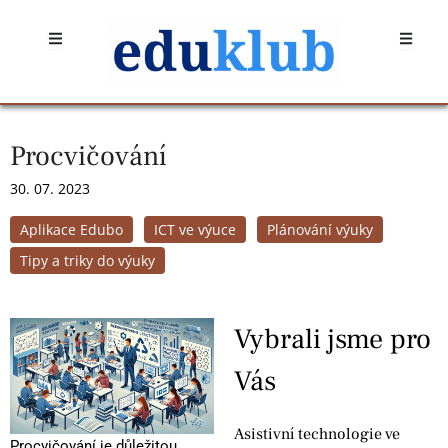
Přeskočit
Open
Open
na
obsah
Procvičování
30. 07. 2023
Aplikace Edubo
ICT ve výuce
Plánování výuky
Tipy a triky do výuky
Vybrali jsme pro
Vás
Asistivní technologie ve
Procvičování je důležitou