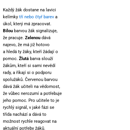
Každý žák dostane na lavici
kelímky
tří nebo čtyř barev
a
úkol, který má zpracovat.
Bílou
barvou žák signalizuje,
že pracuje.
Zelenou
dává
najevo, že má již hotovo
a hledá ty žáky, kteří žádají o
pomoc.
Žlutá
barva slouží
žákům, kteří si sami nevědí
rady, a říkají si o podporu
spolužáků. Červenou barvou
dává žák učiteli na vědomost,
že vůbec nerozumí a potřebuje
jeho pomoc. Pro učitele to je
rychlý signál, v jaké fázi se
třída nachází a dává to
možnost rychle reagovat na
aktuální potřeby žáků.