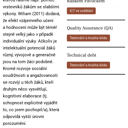
kterou řadíme např. pomoc
Radkem Pavlíčkem
vrstevníků žákům se slabšími
ICT ve vzdělání
výkony. Wiliam (2011) dodává,
že efekt vzájemného učení
a hodnocení může být téměř
Quality Assurance (QA)
stejně velký jako v případě
Testování a kvalita kódu
individuální výuky. Ačkoliv je
intelektuální potenciál žáků
Technical debt
různý, vývojově a generačně
jsou na tom žáci podobně.
Testování a kvalita kódu
Kromě rozvoje sociální
soudržnosti a angažovanosti
se rozvíjí u těch žáků, kteří
druhým něco vysvětlují,
kognitivní elaborace (tj.
schopnost explicitně vyjádřit
to, co jsem pochopil/a), která
odpovídá vyšší úrovni
porozumění.