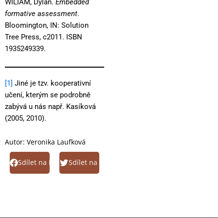
WILIAM, Dylan.
Embedded
formative assessment
.
Bloomington, IN: Solution
Tree Press, c2011. ISBN
1935249339.
[1]
Jiné je tzv. kooperativní
učení, kterým se podrobně
zabývá u nás např. Kasíková
(2005, 2010).
Autor:
Veronika Laufková
Sdílet na Facebook
Sdílet na Twitter