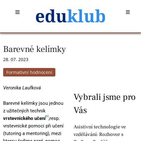
Přeskočit
Open
Open
na
obsah
Barevné kelímky
28. 07. 2023
Formativní hodnocení
Veronika Laufková
Vybrali jsme pro
Barevné kelímky jsou jednou
Vás
z užitečných technik
[1]
vrstevnického učení
,resp.
vrstevnické pomoci při učení
Asistivní technologie ve
(tutoring a mentoring), mezi
vzdělávání: Rozhovor s