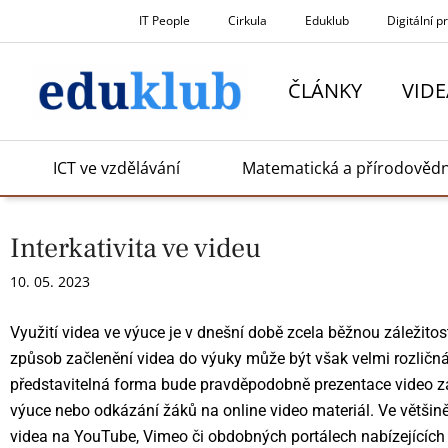
Přeskočit
IT People
Cirkula
Eduklub
Digitální p
na
obsah
ČLÁNKY
VIDE
ICT ve vzdělávání
Matematická a přírodověd
Interkativita ve videu
10. 05. 2023
Využití videa ve výuce je v dnešní době zcela běžnou záležitos
způsob začlenění videa do výuky může být však velmi rozličná.
představitelná forma bude pravděpodobně prezentace video zá
výuce nebo odkázání žáků na online video materiál. Ve většině
videa na YouTube, Vimeo či obdobných portálech nabízejících 