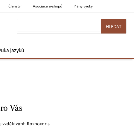
Členství
Asociace e-shopů
Plány výuky
Search
HLEDAT
ýuka jazyků
pro Vás
e vzdělávání: Rozhovor s