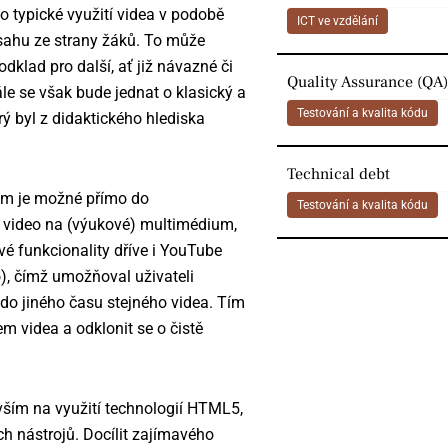
 typické využití videa v podobě
ICT ve vzdělání
bsahu ze strany žáků. To může
dklad pro další, ať již návazné či
Quality Assurance (QA)
ále se však bude jednat o klasický a
Testování a kvalita kódu
rý byl z didaktického hlediska
Technical debt
erém je možné přímo do
Testování a kvalita kódu
té video na (výukové) multimédium,
é funkcionality dříve i YouTube
o), čímž umožňoval uživateli
 do jiného času stejného videa. Tím
em videa a odklonit se o čistě
evším na využití technologií HTML5,
h nástrojů. Docílit zajímavého