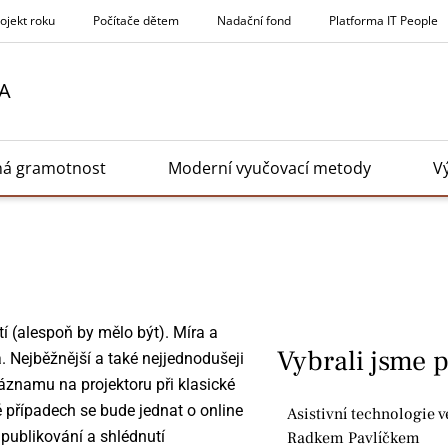
rojekt roku
Počítače dětem
Nadační fond
Platforma IT People
A
ná gramotnost
Moderní vyučovací metody
V
tí (alespoň by mělo být). Míra a
Vybrali jsme 
 Nejběžnější a také nejjednodušeji
znamu na projektoru při klasické
 případech se bude jednat o online
Asistivní technologie v
publikování a shlédnutí
Radkem Pavlíčkem