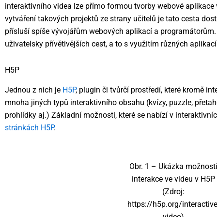
interaktivního videa lze přímo formou tvorby webové aplikac
vytváření takových projektů ze strany učitelů je tato cesta do
přísluší spíše vývojářům webových aplikací a programátorům.
uživatelsky přívětivějších cest, a to s využitím různých aplikací
H5P
Jednou z nich je
H5P
, plugin či tvůrčí prostředí, které kromě int
mnoha jiných typů interaktivního obsahu (kvízy, puzzle, přeta
prohlídky aj.) Základní možnosti, které se nabízí v interaktivní
stránkách H5P
.
Obr. 1 – Ukázka možnost
interakce ve videu v H5P
(Zdroj:
https://h5p.org/interactive
video)