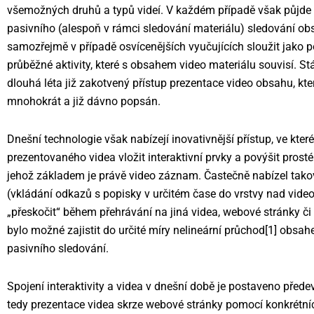
všemožných druhů a typů videí. V každém případě však půjde o
pasivního (alespoň v rámci sledování materiálu) sledování o
samozřejmě v případě osvícenějších vyučujících sloužit jako po
průběžné aktivity, které s obsahem video materiálu souvisí. St
dlouhá léta již zakotvený přístup prezentace video obsahu, kte
mnohokrát a již dávno popsán.
Dnešní technologie však nabízejí inovativnější přístup, ve kt
prezentovaného videa vložit interaktivní prvky a povýšit pros
jehož základem je právě video záznam. Častečně nabízel takov
(vkládání odkazů s popisky v určitém čase do vrstvy nad vide
„přeskočit“ během přehrávání na jiná videa, webové stránky či
bylo možné zajistit do určité míry nelineární průchod[1] obsah
pasivního sledování.
Spojení interaktivity a videa v dnešní době je postaveno před
tedy prezentace videa skrze webové stránky pomocí konkrétníc