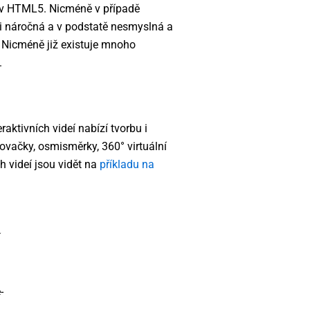
e v HTML5. Nicméně v případě
sti náročná a v podstatě nesmyslná a
 Nicméně již existuje mnoho
.
eraktivních videí nabízí tvorbu i
hovačky, osmisměrky, 360° virtuální
ch videí jsou vidět na
příkladu na
í
-