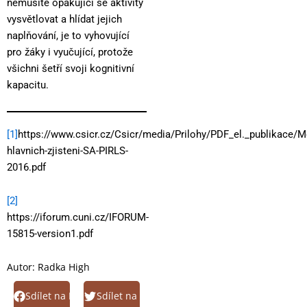
nemusíte opakující se aktivity
vysvětlovat a hlídat jejich
naplňování, je to vyhovující
pro žáky i vyučující, protože
všichni šetří svoji kognitivní
kapacitu.
[1]
https://www.csicr.cz/Csicr/media/Prilohy/PDF_el._publik
hlavnich-zjisteni-SA-PIRLS-
2016.pdf
[2]
https://iforum.cuni.cz/IFORUM-
15815-version1.pdf
Autor:
Radka High
Sdílet na Facebook
Sdílet na Twitter