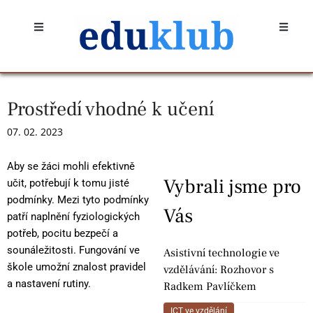
Přeskočit
Open
Open
na
obsah
Prostředí vhodné k učení
07. 02. 2023
Aby se žáci mohli efektivně
Vybrali jsme pro
učit, potřebují k tomu jisté
podmínky. Mezi tyto podmínky
Vás
patří naplnění fyziologických
potřeb, pocitu bezpečí a
sounáležitosti. Fungování ve
Asistivní technologie ve
škole umožní znalost pravidel
vzdělávání: Rozhovor s
a nastavení rutiny.
Radkem Pavlíčkem
ICT ve vzdělání