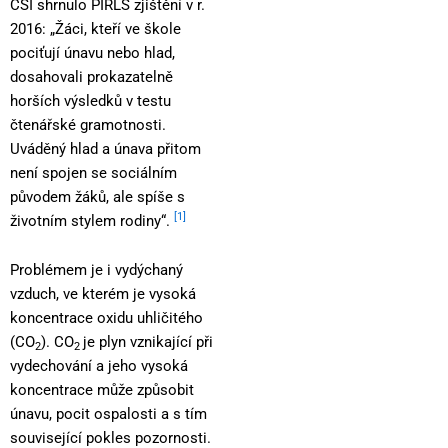
ČŠI shrnulo PIRLS zjištění v r.
2016: „Žáci, kteří ve škole
pociťují únavu nebo hlad,
dosahovali prokazatelně
horších výsledků v testu
čtenářské gramotnosti.
Uváděný hlad a únava přitom
není spojen se sociálním
původem žáků, ale spíše s
[1]
životním stylem rodiny“.
Problémem je i vydýchaný
vzduch, ve kterém je vysoká
koncentrace oxidu uhličitého
(CO
). CO
je plyn vznikající při
2
2
vydechování a jeho vysoká
koncentrace může způsobit
únavu, pocit ospalosti a s tím
související pokles pozornosti.