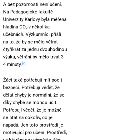
A bez pozornosti není učení.
Na Pedagogické fakultě
Univerzity Karlovy byla měřena
hladina CO
v několika
2
učebnách. Výzkumníci přišli
na to, že by se mělo větrat
čtyřikrát za jednu dvouhodinou
výuku, větrání by mělo trvat 3-
[2]
4 minuty.
Žáci také potřebují mít pocit
bezpečí. Potřebují vědět, že
dělat chyby je normální, že se
díky chybě se mohou učit.
Potřebují vědět, že je možné
se ptát na cokoliv, co je
napadá. Jen toto prostředí je
motivující pro učení. Prostředí,
ve kterém se vyhrožuje, žáci