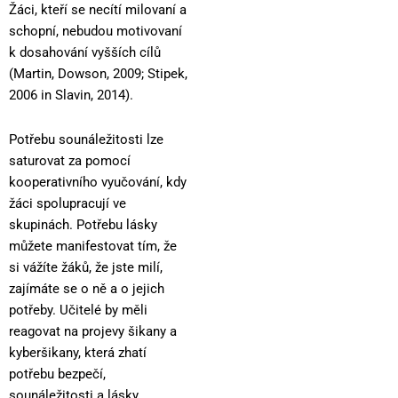
Žáci, kteří se necítí milovaní a
schopní, nebudou motivovaní
k dosahování vyšších cílů
(Martin, Dowson, 2009; Stipek,
2006 in Slavin, 2014).
Potřebu sounáležitosti lze
saturovat za pomocí
kooperativního vyučování, kdy
žáci spolupracují ve
skupinách. Potřebu lásky
můžete manifestovat tím, že
si vážíte žáků, že jste milí,
zajímáte se o ně a o jejich
potřeby. Učitelé by měli
reagovat na projevy šikany a
kyberšikany, která zhatí
potřebu bezpečí,
sounáležitosti a lásky.