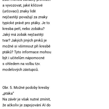
a vyvozovat, jaké klíčové
(určovací) znaky lidé
nejčastěji považují za znaky
typické právě pro ptáky. Je to
kresba peří, nebo zobáku?
Jaký má zobák nejčastěji
tvar? Jakých jiných prvků je
možné si všimnout při kresbě
ptáků? Tyto informace mohou
být i učitelům nápomocné
s ohledem na volbu tzv.
modelových zástupců.
Obr. 5. Možné podoby kresby
„ptáka“
Na závěr je však nutné zmínit,
že ačkoliv je zapojování AI do