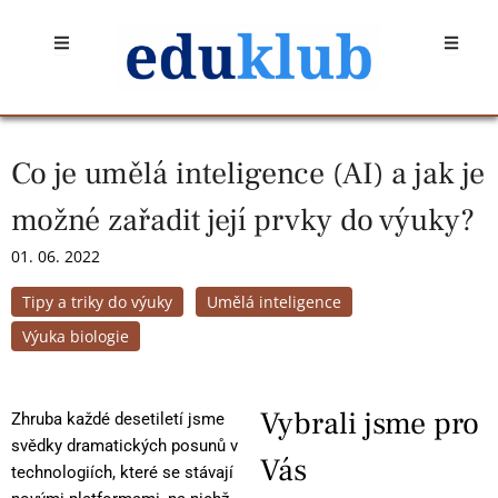
Přeskočit
Open
Open
na
obsah
Co je umělá inteligence (AI) a jak je
možné zařadit její prvky do výuky?
01. 06. 2022
Tipy a triky do výuky
Umělá inteligence
Výuka biologie
Vybrali jsme pro
Zhruba každé desetiletí jsme
svědky dramatických posunů v
Vás
technologiích, které se stávají