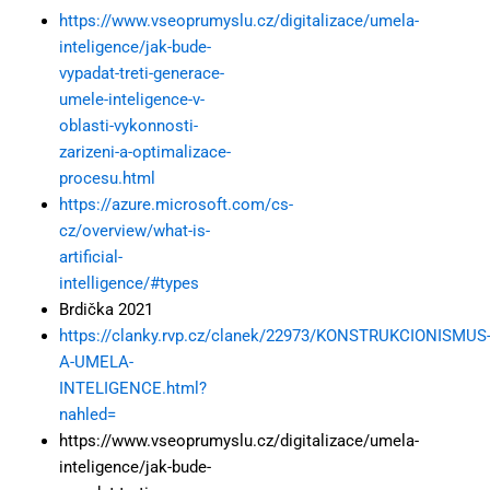
https://www.vseoprumyslu.cz/digitalizace/umela-
inteligence/jak-bude-
vypadat-treti-generace-
umele-inteligence-v-
oblasti-vykonnosti-
zarizeni-a-optimalizace-
procesu.html
https://azure.microsoft.com/cs-
cz/overview/what-is-
artificial-
intelligence/#types
Brdička 2021
https://clanky.rvp.cz/clanek/22973/KONSTRUKCIONISMUS
A-UMELA-
INTELIGENCE.html?
nahled=
https://www.vseoprumyslu.cz/digitalizace/umela-
inteligence/jak-bude-