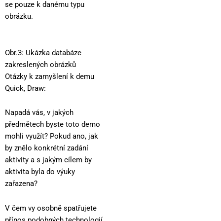
se pouze k danému typu
obrázku.
Obr.3: Ukázka databáze
zakreslených obrázků
Otázky k zamyšlení k demu
Quick, Draw:
Napadá vás, v jakých
předmětech byste toto demo
mohli využít? Pokud ano, jak
by znělo konkrétní zadání
aktivity a s jakým cílem by
aktivita byla do výuky
zařazena?
V čem vy osobně spatřujete
přínos podobných technologií