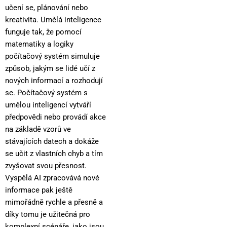
učení se, plánování nebo
kreativita. Umělá inteligence
funguje tak, že pomocí
matematiky a logiky
počítačový systém simuluje
způsob, jakým se lidé učí z
nových informací a rozhodují
se. Počítačový systém s
umělou inteligencí vytváří
předpovědi nebo provádí akce
na základě vzorů ve
stávajících datech a dokáže
se učit z vlastních chyb a tím
zvyšovat svou přesnost.
Vyspělá AI zpracovává nové
informace pak ještě
mimořádně rychle a přesně a
díky tomu je užitečná pro
komplexní scénáře, jako jsou