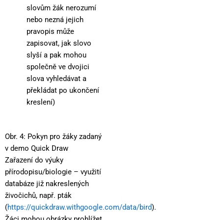
slovům žák nerozumí
nebo nezná jejich
pravopis může
zapisovat, jak slovo
slyší a pak mohou
společně ve dvojici
slova vyhledávat a
překládat po ukončení
kreslení)
Obr. 4: Pokyn pro žáky zadaný
v demo Quick Draw
Zařazení do výuky
přírodopisu/biologie – využití
databáze již nakreslených
živočichů, např. pták
(
https://quickdraw.withgoogle.com/data/bird
).
Žáci mohou obrázky prohlížet