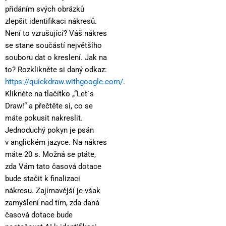
přidáním svých obrázků
zlepšit identifikaci nákresů.
Není to vzrušující? Váš nákres
se stane součástí největšího
souboru dat o kreslení. Jak na
to? Rozklikněte si daný odkaz:
https://quickdraw.withgoogle.com/
.
Klikněte na tlačítko „“Let´s
Draw!“ a přečtěte si, co se
máte pokusit nakreslit.
Jednoduchý pokyn je psán
v anglickém jazyce. Na nákres
máte 20 s. Možná se ptáte,
zda Vám tato časová dotace
bude stačit k finalizaci
nákresu. Zajímavější je však
zamyšlení nad tím, zda daná
časová dotace bude