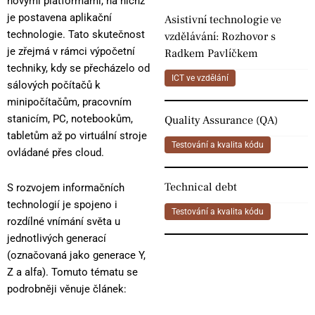
novými platformami, na nichž
je postavena aplikační
Asistivní technologie ve
technologie. Tato skutečnost
vzdělávání: Rozhovor s
je zřejmá v rámci výpočetní
Radkem Pavlíčkem
techniky, kdy se přecházelo od
ICT ve vzdělání
sálových počítačů k
minipočítačům, pracovním
stanicím, PC, notebookům,
Quality Assurance (QA)
tabletům až po virtuální stroje
Testování a kvalita kódu
ovládané přes cloud.
Technical debt
S rozvojem informačních
technologií je spojeno i
Testování a kvalita kódu
rozdílné vnímání světa u
jednotlivých generací
(označovaná jako generace Y,
Z a alfa). Tomuto tématu se
podrobněji věnuje článek: