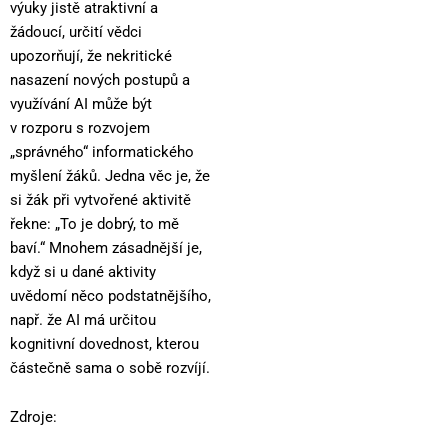
výuky jistě atraktivní a
žádoucí, určití vědci
upozorňují, že nekritické
nasazení nových postupů a
využívání AI může být
v rozporu s rozvojem
„správného“ informatického
myšlení žáků. Jedna věc je, že
si žák při vytvořené aktivitě
řekne: „To je dobrý, to mě
baví.“ Mnohem zásadnější je,
když si u dané aktivity
uvědomí něco podstatnějšího,
např. že AI má určitou
kognitivní dovednost, kterou
částečně sama o sobě rozvíjí.
Zdroje: