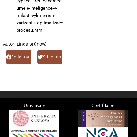
vypadat-treti-generace-
umele-inteligence-v-
oblasti-vykonnosti-
zarizeni-a-optimalizace-
procesu.html
Autor:
Linda Brůnová
Sdílet na Facebook
Sdílet na Twitter
Univerzity
Certifikace