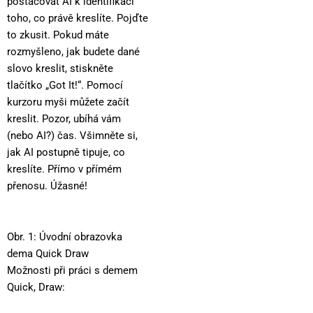
postačovat AI k identifikaci
toho, co právě kreslíte. Pojďte
to zkusit. Pokud máte
rozmyšleno, jak budete dané
slovo kreslit, stiskněte
tlačítko „Got It!“. Pomocí
kurzoru myši můžete začít
kreslit. Pozor, ubíhá vám
(nebo AI?) čas. Všimněte si,
jak AI postupně tipuje, co
kreslíte. Přímo v přímém
přenosu. Úžasné!
Obr. 1: Úvodní obrazovka
dema Quick Draw
Možnosti při práci s demem
Quick, Draw: