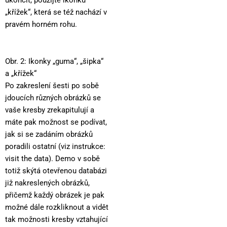
„křížek“, která se též nachází v
pravém horném rohu.
Obr. 2: Ikonky „guma“, „šipka“
a „křížek“
Po zakreslení šesti po sobě
jdoucích různých obrázků se
vaše kresby zrekapitulují a
máte pak možnost se podívat,
jak si se zadáním obrázků
poradili ostatní (viz instrukce:
visit the data). Demo v sobě
totiž skýtá otevřenou databázi
již nakreslených obrázků,
přičemž každý obrázek je pak
možné dále rozkliknout a vidět
tak možnosti kresby vztahující