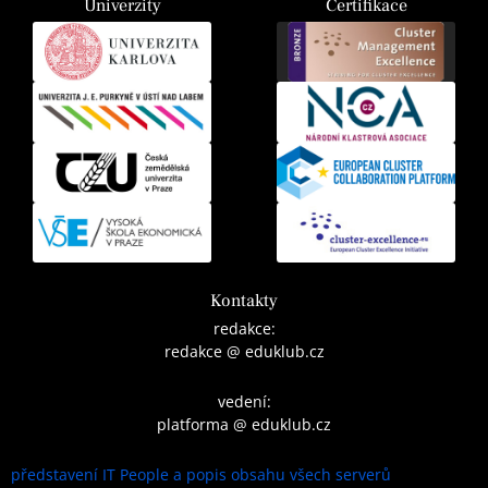
Univerzity
Certifikace
Kontakty
redakce:
redakce @ eduklub.cz
vedení:
platforma @ eduklub.cz
představení IT People a popis obsahu všech serverů