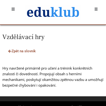
Přeskočit
Open
Open
na
obsah
Vzdělávací hry
Zpět na slovník
Hry navržené primárně pro učení a trénink konkrétních
znalostí či dovedností. Propojují obsah s herními
mechanikami, poskytují okamžitou zpětnou vazbu a umožňují
bezpečné chybování i opakování.