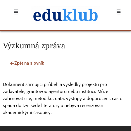
Přeskočit
Open
Open
na
obsah
Výzkumná zpráva
Zpět na slovník
Dokument shrnující průběh a výsledky projektu pro
zadavatele, grantovou agenturu nebo instituci. Může
zahrnovat cíle, metodiku, data, výstupy a doporučení; často
spadá do tzv. šedé literatury a nebývá recenzován
akademickými časopisy.