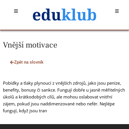
Přeskočit
Open
Open
na
obsah
Vnější motivace
Zpět na slovník
Pobídky a tlaky plynoucí z vnějších zdrojů, jako jsou peníze,
benefity, bonusy či sankce. Fungují dobře u jasně měřitelných
úkolů a krátkodobých cílů, ale mohou oslabovat vnitřní
zájem, pokud jsou naddimenzované nebo nefér. Nejlépe
fungují, když jsou tran