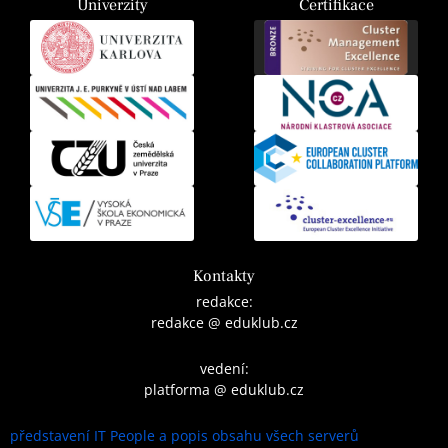
Univerzity
Certifikace
Kontakty
redakce:
redakce @ eduklub.cz
vedení:
platforma @ eduklub.cz
představení IT People a popis obsahu všech serverů