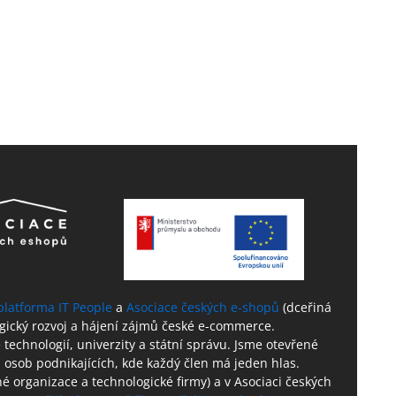
platforma IT People
a
Asociace českých e-shopů
(dceřiná
ogický rozvoj a hájení zájmů české e-commerce.
technologií, univerzity a státní správu. Jsme otevřené
 osob podnikajících, kde každý člen má jeden hlas.
né organizace a technologické firmy) a v Asociaci českých