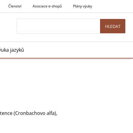
Členství
Asociace e-shopů
Plány výuky
Search
HLEDAT
ýuka jazyků
stence (Cronbachovo alfa),