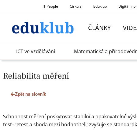
Přeskočit
IT People
Cirkula
Eduklub
Digitální p
na
obsah
ČLÁNKY
VIDE
ICT ve vzdělávání
Matematická a přírodověd
Reliabilita měření
Zpět na slovník
Schopnost měření poskytovat stabilní a opakovatelné výsl
test–retest a shoda mezi hodnotiteli; zvyšuje se standardiz