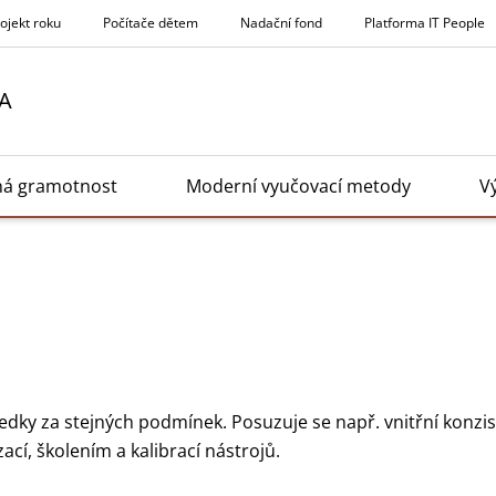
rojekt roku
Počítače dětem
Nadační fond
Platforma IT People
A
ná gramotnost
Moderní vyučovací metody
V
edky za stejných podmínek. Posuzuje se např. vnitřní konzi
ací, školením a kalibrací nástrojů.