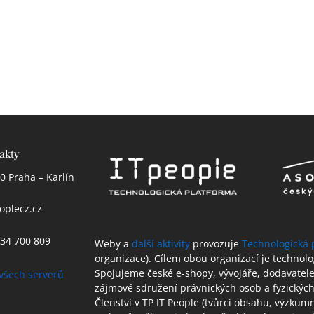
akty
0 Praha – Karlín
oplecz.cz
 234 700 809
Weby a
další aktivity
provozuje
Technologická 
organizace). Cílem obou organizací je technol
Spojujeme české e-shopy, vývojáře, dodavatele 
všech serverů
zájmové sdružení právnických osob a fyzických
Členství v TP IT People (tvůrci obsahu, výzkum