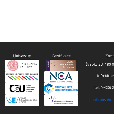
Univerzity
Certifikace
Kont
Švábky 2B, 180 0
info@itpe
tel. (+420)
popis obsahu 