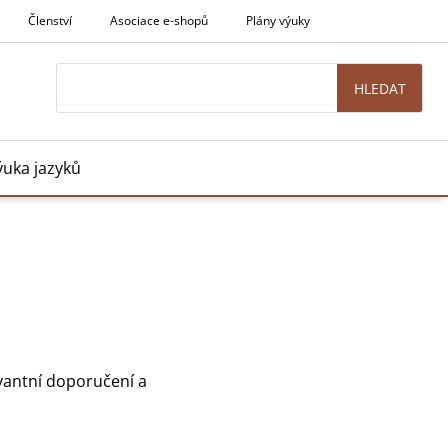
Členství
Asociace e-shopů
Plány výuky
Search
HLEDAT
ýuka jazyků
evantní doporučení a