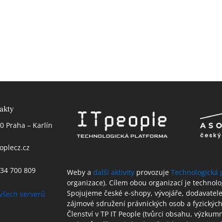
akty
0 Praha – Karlín
oplecz.cz
 234 700 809
Weby a
další aktivity
provozuje
Technologická 
organizace). Cílem obou organizací je technol
Spojujeme české e-shopy, vývojáře, dodavatele 
všech serverů
zájmové sdružení právnických osob a fyzických
Členství v TP IT People (tvůrci obsahu, výzkum