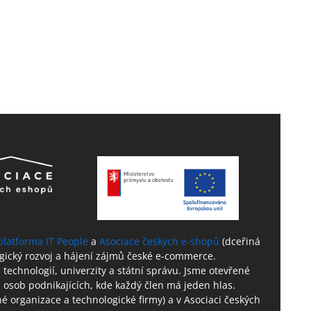
platforma IT People
a
Asociace českých e-shopů
(dceřiná
ogický rozvoj a hájení zájmů české e-commerce.
technologií, univerzity a státní správu. Jsme otevřené
 osob podnikajících, kde každý člen má jeden hlas.
né organizace a technologické firmy) a v Asociaci českých