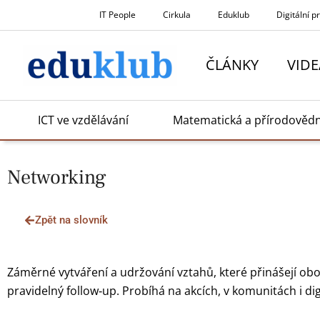
Přeskočit
IT People
Cirkula
Eduklub
Digitální p
na
obsah
ČLÁNKY
VIDE
ICT ve vzdělávání
Matematická a přírodověd
Networking
Zpět na slovník
Záměrné vytváření a udržování vztahů, které přinášejí obo
pravidelný follow‑up. Probíhá na akcích, v komunitách i di