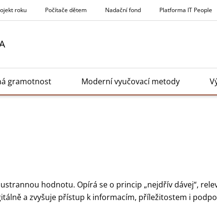
rojekt roku
Počítače dětem
Nadační fond
Platforma IT People
A
ná gramotnost
Moderní vyučovací metody
V
ustrannou hodnotu. Opírá se o princip „nejdřív dávej“, rel
gitálně a zvyšuje přístup k informacím, příležitostem i podpo