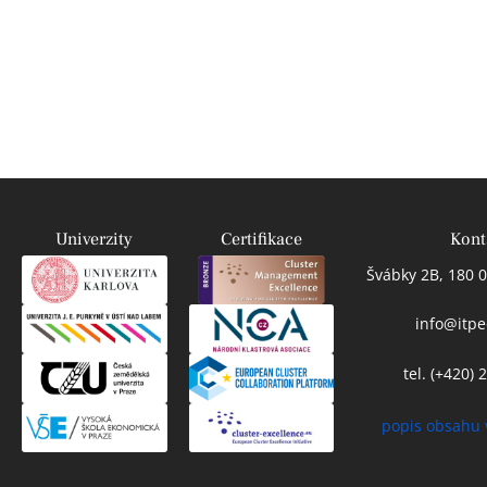
Univerzity
Certifikace
Kont
Švábky 2B, 180 0
info@itpe
tel. (+420)
popis obsahu 