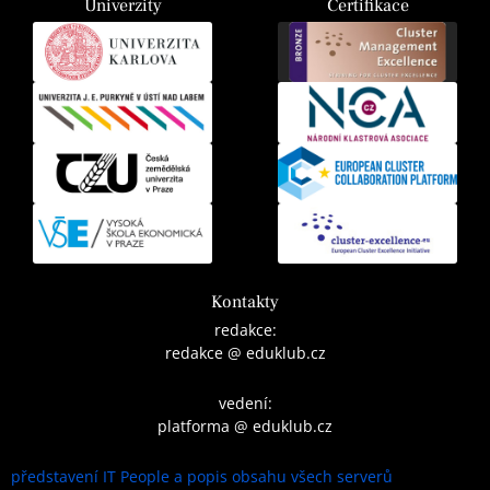
Univerzity
Certifikace
Kontakty
redakce:
redakce @ eduklub.cz
vedení:
platforma @ eduklub.cz
představení IT People a popis obsahu všech serverů