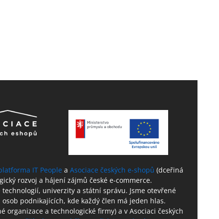
platforma IT People
a
Asociace českých e-shopů
(dceřiná
ogický rozvoj a hájení zájmů české e-commerce.
technologií, univerzity a státní správu. Jsme otevřené
 osob podnikajících, kde každý člen má jeden hlas.
né organizace a technologické firmy) a v Asociaci českých