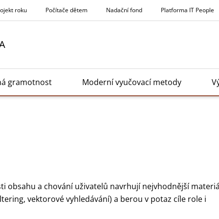
rojekt roku
Počítače dětem
Nadační fond
Platforma IT People
A
ná gramotnost
Moderní vyučovací metody
V
bsahu a chování uživatelů navrhují nejvhodnější materiály
ltering, vektorové vyhledávání) a berou v potaz cíle role i