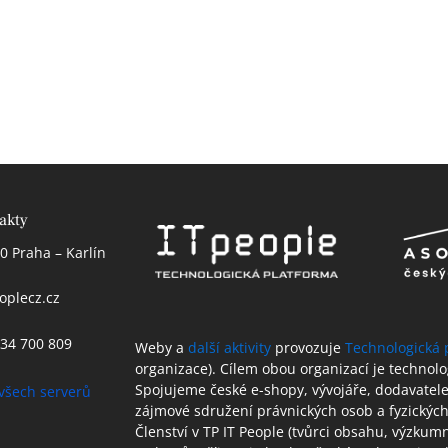
akty
0 Praha – Karlín
oplecz.cz
 234 700 809
Weby a
další aktivity
provozuje
Technologická 
organizace). Cílem obou organizací je technol
Spojujeme české e-shopy, vývojáře, dodavatele 
všech serverů
zájmové sdružení právnických osob a fyzických
Členství v TP IT People (tvůrci obsahu, výzkum