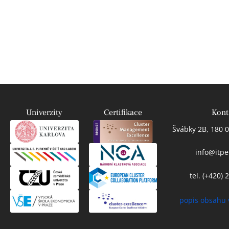
Univerzity
Certifikace
Kont
Švábky 2B, 180 0
info@itpe
tel. (+420)
popis obsahu 