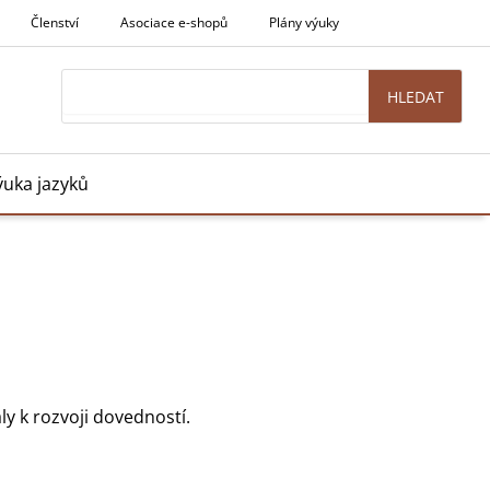
Členství
Asociace e-shopů
Plány výuky
Search
HLEDAT
ýuka jazyků
 k rozvoji dovedností.