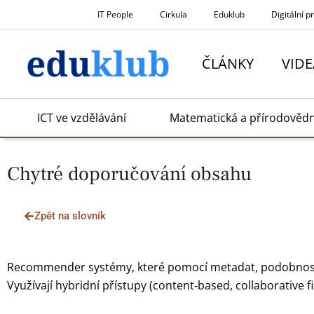
Přeskočit
IT People
Cirkula
Eduklub
Digitální p
na
obsah
ČLÁNKY
VIDE
ICT ve vzdělávání
Matematická a přírodověd
Chytré doporučování obsahu
Zpět na slovník
Recommender systémy, které pomocí metadat, podobnosti o
Využívají hybridní přístupy (content‑based, collaborative fi