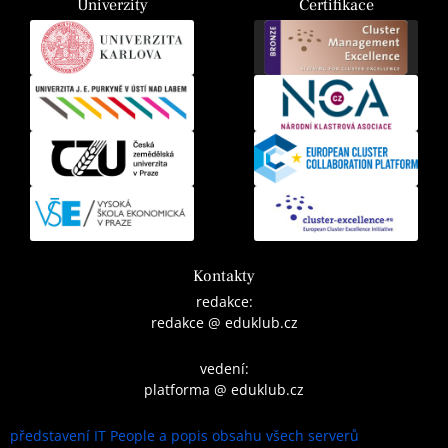
Univerzity
Certifikace
Kontakty
redakce:
redakce @ eduklub.cz
vedení:
platforma @ eduklub.cz
představení IT People a popis obsahu všech serverů