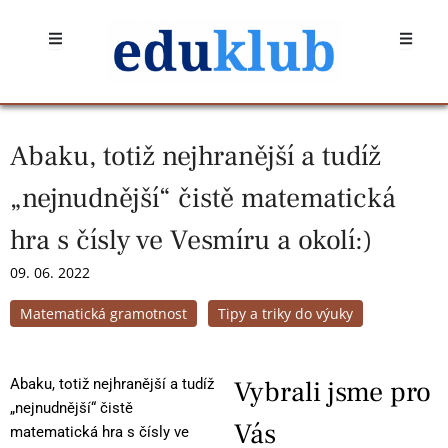
Přeskočit
Open
Open
na
obsah
Abaku, totiž nejhranější a tudíž
„nejnudnější“ čistě matematická
hra s čísly ve Vesmíru a okolí:)
09. 06. 2022
Matematická gramotnost
Tipy a triky do výuky
Vybrali jsme pro
Abaku, totiž nejhranější a tudíž
„nejnudnější“ čistě
Vás
matematická hra s čísly ve