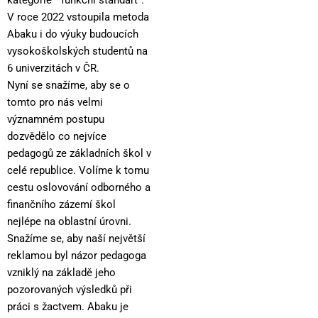
kategorie “ funkční standart“.
V roce 2022 vstoupila metoda
Abaku i do výuky budoucích
vysokoškolských studentů na
6 univerzitách v ČR.
Nyní se snažíme, aby se o
tomto pro nás velmi
významném postupu
dozvědělo co nejvíce
pedagogů ze základních škol v
celé republice. Volíme k tomu
cestu oslovování odborného a
finančního zázemí škol
nejlépe na oblastní úrovni.
Snažíme se, aby naší největší
reklamou byl názor pedagoga
vzniklý na základě jeho
pozorovaných výsledků při
práci s žactvem. Abaku je