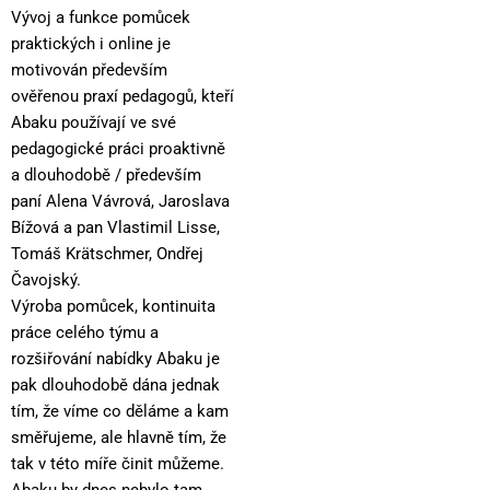
Vývoj a funkce pomůcek
praktických i online je
motivován především
ověřenou praxí pedagogů, kteří
Abaku používají ve své
pedagogické práci proaktivně
a dlouhodobě / především
paní Alena Vávrová, Jaroslava
Bížová a pan Vlastimil Lisse,
Tomáš Krätschmer, Ondřej
Čavojský.
Výroba pomůcek, kontinuita
práce celého týmu a
rozšiřování nabídky Abaku je
pak dlouhodobě dána jednak
tím, že víme co děláme a kam
směřujeme, ale hlavně tím, že
tak v této míře činit můžeme.