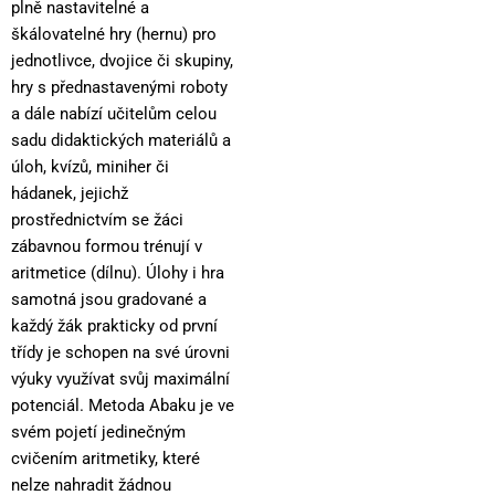
plně nastavitelné a
škálovatelné hry (hernu) pro
jednotlivce, dvojice či skupiny,
hry s přednastavenými roboty
a dále nabízí učitelům celou
sadu didaktických materiálů a
úloh, kvízů, miniher či
hádanek, jejichž
prostřednictvím se žáci
zábavnou formou trénují v
aritmetice (dílnu). Úlohy i hra
samotná jsou gradované a
každý žák prakticky od první
třídy je schopen na své úrovni
výuky využívat svůj maximální
potenciál. Metoda Abaku je ve
svém pojetí jedinečným
cvičením aritmetiky, které
nelze nahradit žádnou