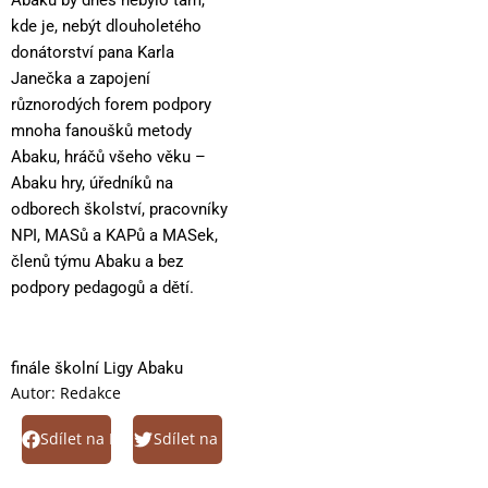
Abaku by dnes nebylo tam,
kde je, nebýt dlouholetého
donátorství pana Karla
Janečka a zapojení
různorodých forem podpory
mnoha fanoušků metody
Abaku, hráčů všeho věku –
Abaku hry, úředníků na
odborech školství, pracovníky
NPI, MASů a KAPů a MASek,
členů týmu Abaku a bez
podpory pedagogů a dětí.
finále školní Ligy Abaku
Autor:
Redakce
Sdílet na Facebook
Sdílet na Twitter