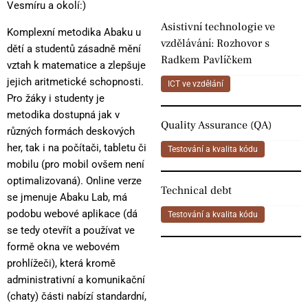
Vesmíru a okolí:)
Asistivní technologie ve
Komplexní metodika Abaku u
vzdělávání: Rozhovor s
dětí a studentů zásadně mění
Radkem Pavlíčkem
vztah k matematice a zlepšuje
jejich aritmetické schopnosti.
ICT ve vzdělání
Pro žáky i studenty je
metodika dostupná jak v
Quality Assurance (QA)
různých formách deskových
her, tak i na počítači, tabletu či
Testování a kvalita kódu
mobilu (pro mobil ovšem není
optimalizovaná). Online verze
Technical debt
se jmenuje Abaku Lab, má
podobu webové aplikace (dá
Testování a kvalita kódu
se tedy otevřít a používat ve
formě okna ve webovém
prohlížeči), která kromě
administrativní a komunikační
(chaty) části nabízí standardní,