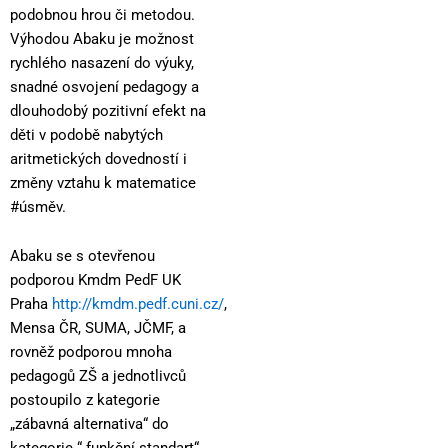
podobnou hrou či metodou.
Výhodou Abaku je možnost
rychlého nasazení do výuky,
snadné osvojení pedagogy a
dlouhodobý pozitivní efekt na
děti v podobě nabytých
aritmetických dovedností i
změny vztahu k matematice
#úsměv.
Abaku se s otevřenou
podporou Kmdm PedF UK
Praha
http://kmdm.pedf.cuni.cz/
,
Mensa ČR, SUMA, JČMF, a
rovněž podporou mnoha
pedagogů ZŠ a jednotlivců
postoupilo z kategorie
„zábavná alternativa“ do