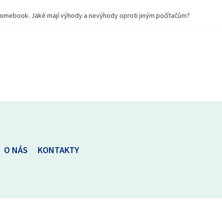
 chromebook. Jaké mají výhody a nevýhody oproti jiným počítačům?
O NÁS
KONTAKTY