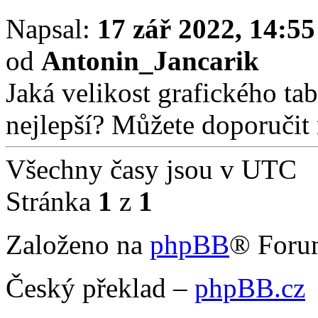
Napsal:
17 zář 2022, 14:55
od
Antonin_Jancarik
Jaká velikost grafického tab
nejlepší? Můžete doporučit
Všechny časy jsou v
UTC
Stránka
1
z
1
Založeno na
phpBB
® Foru
Český překlad –
phpBB.cz