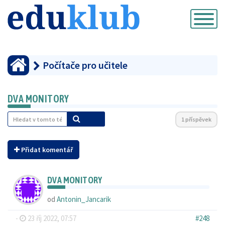
Přepnout
navigaci
Počítače pro učitele
DVA MONITORY
1 příspěvek
Přidat komentář
DVA MONITORY
od
Antonin_Jancarik
-
23 říj 2022, 07:57
#248