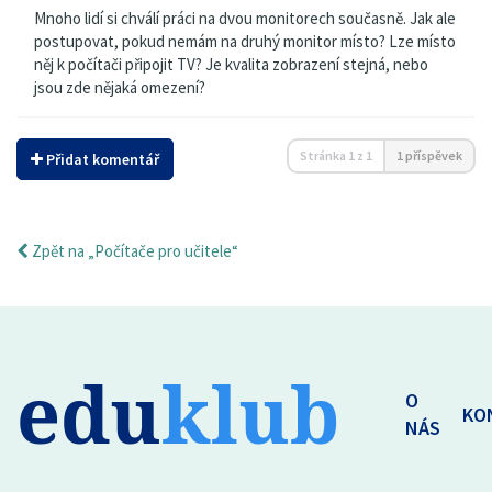
Mnoho lidí si chválí práci na dvou monitorech současně. Jak ale
postupovat, pokud nemám na druhý monitor místo? Lze místo
něj k počítači připojit TV? Je kvalita zobrazení stejná, nebo
jsou zde nějaká omezení?
Stránka
1
z
1
1 příspěvek
Přidat komentář
Zpět na „Počítače pro učitele“
edu
klub
O
KO
NÁS