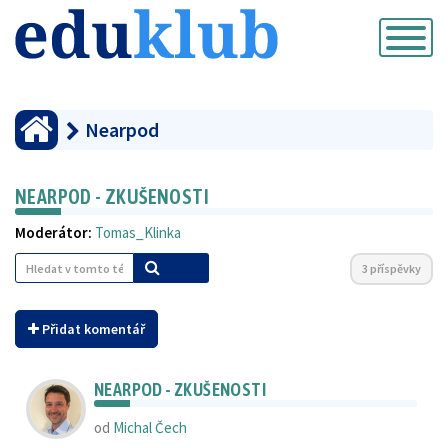
Přepnout
navigaci
Nearpod
NEARPOD - ZKUŠENOSTI
Moderátor:
Tomas_Klinka
3 příspěvky
Přidat komentář
NEARPOD - ZKUŠENOSTI
od
Michal Čech