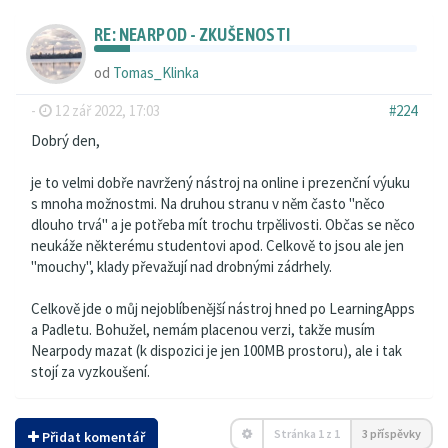
RE: NEARPOD - ZKUŠENOSTI
od
Tomas_Klinka
-
12 zář 2022, 17:03
#224
Dobrý den,
je to velmi dobře navržený nástroj na online i prezenční výuku
s mnoha možnostmi. Na druhou stranu v něm často "něco
dlouho trvá" a je potřeba mít trochu trpělivosti. Občas se něco
neukáže některému studentovi apod. Celkově to jsou ale jen
"mouchy", klady převažují nad drobnými zádrhely.
Celkově jde o můj nejoblíbenější nástroj hned po LearningApps
a Padletu. Bohužel, nemám placenou verzi, takže musím
Nearpody mazat (k dispozici je jen 100MB prostoru), ale i tak
stojí za vyzkoušení.
Stránka
1
z
1
3 příspěvky
Přidat komentář