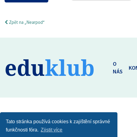
Zpět na „Nearpod“
edu
klub
O
KO
NÁS
Tato stránka používá cookies k zajištění správné
funkčnosti fóra.
Zjistit více