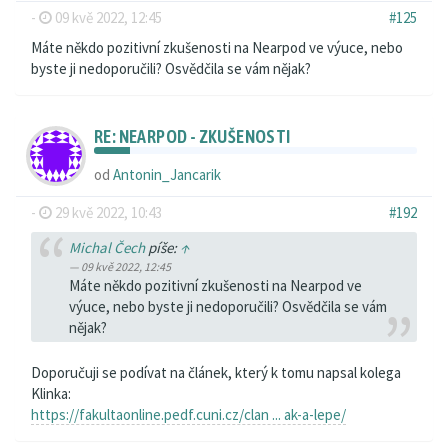
-
09 kvě 2022, 12:45
#125
Máte někdo pozitivní zkušenosti na Nearpod ve výuce, nebo
byste ji nedoporučili? Osvědčila se vám nějak?
RE: NEARPOD - ZKUŠENOSTI
od
Antonin_Jancarik
-
29 kvě 2022, 10:43
#192
Michal Čech
píše:
↑
09 kvě 2022, 12:45
Máte někdo pozitivní zkušenosti na Nearpod ve
výuce, nebo byste ji nedoporučili? Osvědčila se vám
nějak?
Doporučuji se podívat na článek, který k tomu napsal kolega
Klinka:
https://fakultaonline.pedf.cuni.cz/clan ... ak-a-lepe/