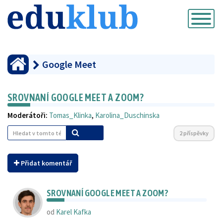
Přepnout
navigaci
Google Meet
SROVNANÍ GOOGLE MEET A ZOOM?
Moderátoři:
Tomas_Klinka
,
Karolina_Duschinska
2 příspěvky
Přidat komentář
SROVNANÍ GOOGLE MEET A ZOOM?
od
Karel Kafka