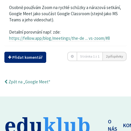
Osobně používám Zoom na rychlé schůzky a nárazová setkání,
Google Meet jako součást Google Classroom (stejně jako MS
Teams a jeho videochat).
Detailní porovnání např. zde:
https://fellow.app/blog/meetings/the-de ... vs-zoom/#8
Stránka
1
z
1
2 příspěvky
Přidat komentář
Zpět na „Google Meet“
edu
klub
O
KO
NÁS