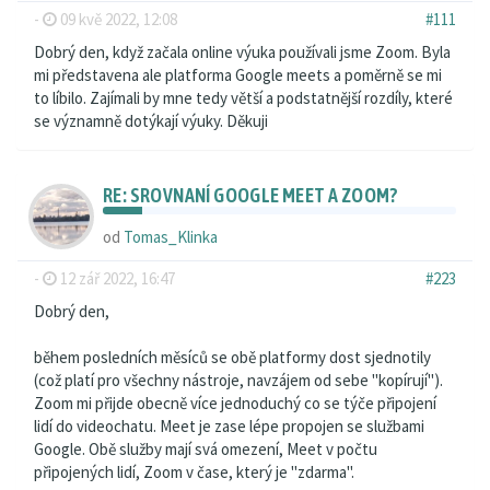
-
09 kvě 2022, 12:08
#111
Dobrý den, když začala online výuka používali jsme Zoom. Byla
mi představena ale platforma Google meets a poměrně se mi
to líbilo. Zajímali by mne tedy větší a podstatnější rozdíly, které
se významně dotýkají výuky. Děkuji
RE: SROVNANÍ GOOGLE MEET A ZOOM?
od
Tomas_Klinka
-
12 zář 2022, 16:47
#223
Dobrý den,
během posledních měsíců se obě platformy dost sjednotily
(což platí pro všechny nástroje, navzájem od sebe "kopírují").
Zoom mi přijde obecně více jednoduchý co se týče připojení
lidí do videochatu. Meet je zase lépe propojen se službami
Google. Obě služby mají svá omezení, Meet v počtu
připojených lidí, Zoom v čase, který je "zdarma".