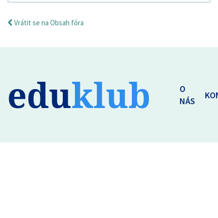
Vrátit se na Obsah fóra
edu
klub
O
KO
NÁS