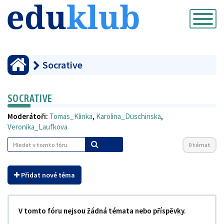
Přepnout
navigaci
Socrative
SOCRATIVE
Moderátoři:
Tomas_Klinka
,
Karolina_Duschinska
,
Veronika_Laufkova
0 témat
Přidat nové téma
V tomto fóru nejsou žádná témata nebo příspěvky.