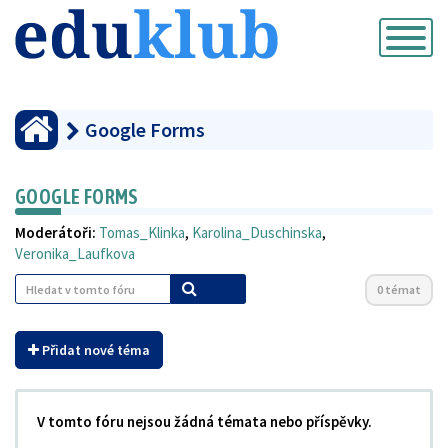
Přepnout
navigaci
Google Forms
GOOGLE FORMS
Moderátoři:
Tomas_Klinka
,
Karolina_Duschinska
,
Veronika_Laufkova
0 témat
Přidat nové téma
V tomto fóru nejsou žádná témata nebo příspěvky.