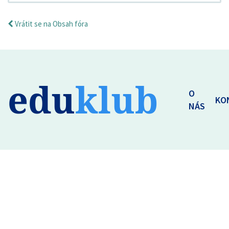
Vrátit se na Obsah fóra
edu
klub
O
KO
NÁS