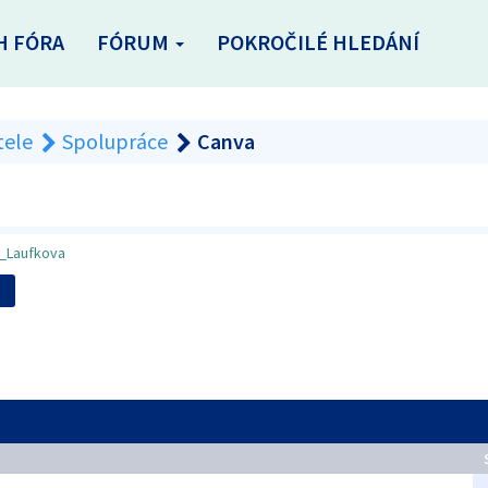
H FÓRA
FÓRUM
POKROČILÉ HLEDÁNÍ
tele
Spolupráce
Canva
a_Laufkova