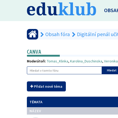
OBSA
Obsah fóra
Digitální penál uči
CANVA
Moderátoři:
Tomas_Klinka
,
Karolina_Duschinska
,
Veronik
Hledat
Přidat nové téma
TÉMATA
NÁZEV