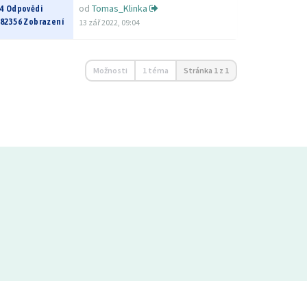
od
Tomas_Klinka
4 Odpovědi
82356 Zobrazení
13 zář 2022, 09:04
Možnosti
1 téma
Stránka
1
z
1