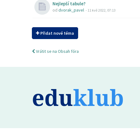
Nejlepší tabule?
od
dvorak_pavel
-
11 kvě 2022, 07:13
Přidat nové téma
Vrátit se na Obsah fóra
edu
klub