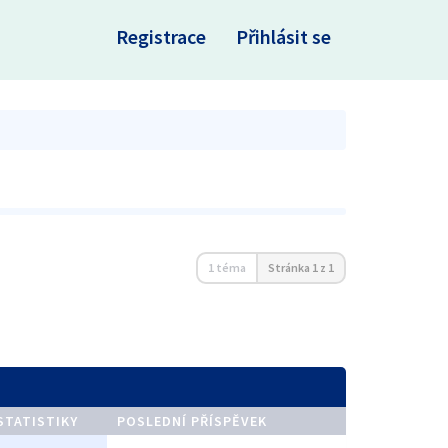
×
Registrace
Přihlásit se
1 téma
Stránka
1
z
1
STATISTIKY
POSLEDNÍ PŘÍSPĚVEK