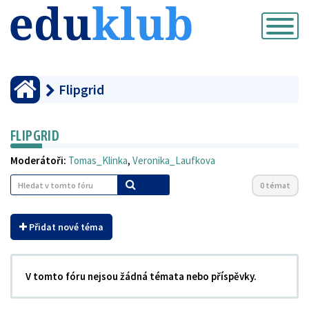
Přepnout
navigaci
Flipgrid
FLIPGRID
Moderátoři:
Tomas_Klinka
,
Veronika_Laufkova
0 témat
Přidat nové téma
V tomto fóru nejsou žádná témata nebo příspěvky.