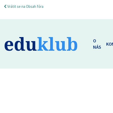
Vrátit se na Obsah fóra
edu
klub
O
KO
NÁS