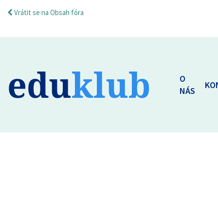
Vrátit se na Obsah fóra
edu
klub
O
KO
NÁS