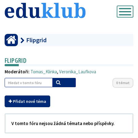
Přepnout
navigaci
Flipgrid
FLIPGRID
Moderátoři:
Tomas_Klinka
,
Veronika_Laufkova
0 témat
Přidat nové téma
V tomto fóru nejsou žádná témata nebo příspěvky.