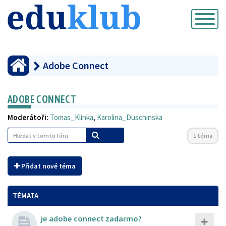
Přepnout
navigaci
Adobe Connect
ADOBE CONNECT
Moderátoři:
Tomas_Klinka
,
Karolina_Duschinska
1 téma
Přidat nové téma
TÉMATA
je adobe connect zadarmo?