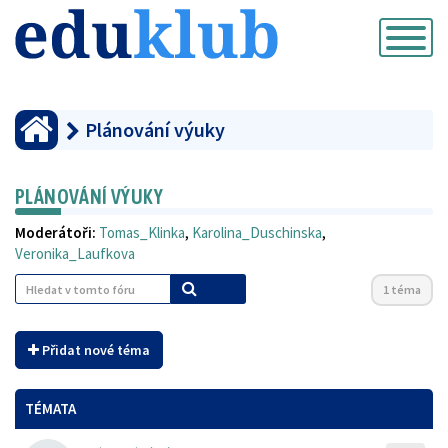
Přepnout
navigaci
Plánování výuky
PLÁNOVÁNÍ VÝUKY
Moderátoři:
Tomas_Klinka
,
Karolina_Duschinska
,
Veronika_Laufkova
1 téma
Přidat nové téma
TÉMATA