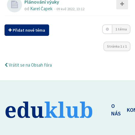
Plánování výuky
od
Karel Čapek
-
09 kvě 2022, 13:12
1 téma
Přidat nové téma
Stránka
1
z
1
Vrátit se na Obsah fóra
edu
klub
O
KO
NÁS