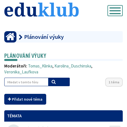
Přepnout
navigaci
Plánování výuky
PLÁNOVÁNÍ VÝUKY
Moderátoři:
Tomas_Klinka
,
Karolina_Duschinska
,
Veronika_Laufkova
1 téma
Přidat nové téma
TÉMATA