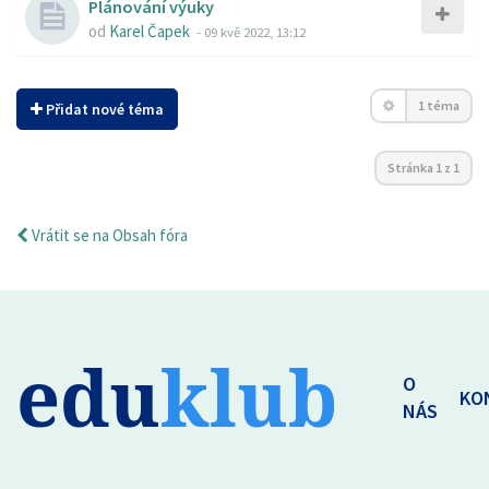
Plánování výuky
od
Karel Čapek
-
09 kvě 2022, 13:12
1 téma
Přidat nové téma
Stránka
1
z
1
Vrátit se na Obsah fóra
edu
klub
O
KO
NÁS